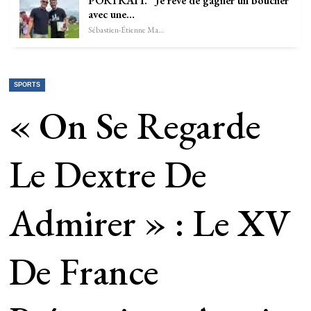
PORTRAIT. “Je rêve de gagner un bouclier
avec une…
Sébastien-Étienne Marechal
SPORTS
« On Se Regarde
Le Dextre De
Admirer » : Le XV
De France