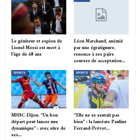
Le géniteur et espion de
Léon Marchand, anémié
Lionel Messi est mort à
par une égratignure,
l’âge de 68 ans
renonce à ses paire
courses de acceptation…
SPORTS
SPORTS
MHSC-Dijon. “Un bon
“Elle ne se sentait pas
départ peut lancer une
bien” : la lauréate Pauline
dynamique” : avec sûre de
Ferrand-Prévot…
ses…