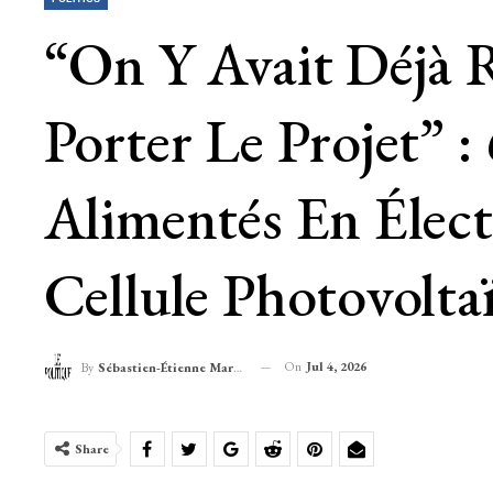
“On Y Avait Déjà R
Porter Le Projet” :
Alimentés En Élec
Cellule Photovolt
On
Jul 4, 2026
By
Sébastien-Étienne Marechal
Share