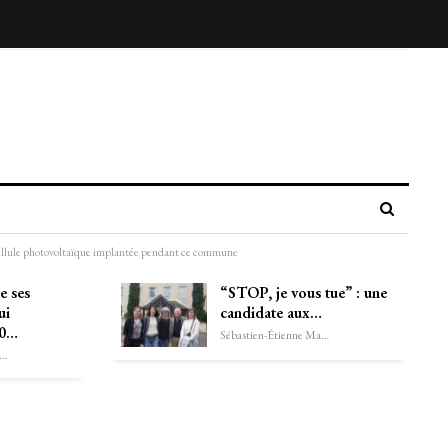
te cellule photovoltaïque implantée pendant ce commune
e ses
“STOP, je vous tue” : une
ui
candidate aux…
50…
Sébastien-Étienne Marechal
astien-Étienne Marechal