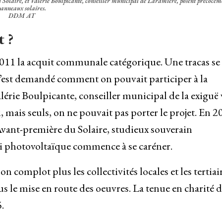
Solaire, et Valérie Boulpicante, conseiller municipal de Laramière, posent précoceme
panneaux solaires.
DDM AT
t ?
011 la acquit communale catégorique. Une tracas se
s’est demandé comment on pouvait participer à la
lérie Boulpicante, conseiller municipal de la exiguë v
, mais seuls, on ne pouvait pas porter le projet. En 2
 Avant-première du Solaire, studieux souverain
bri photovoltaïque commence à se caréner.
 complot plus les collectivités locales et les tertiai
lus le mise en route des oeuvres. La tenue en charité d
5.