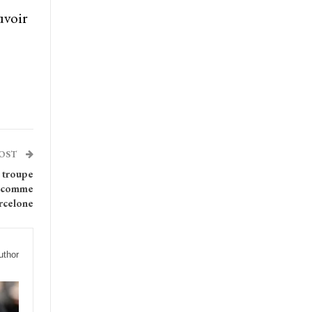
uvoir
POST
 troupe
on comme
rcelone
uthor