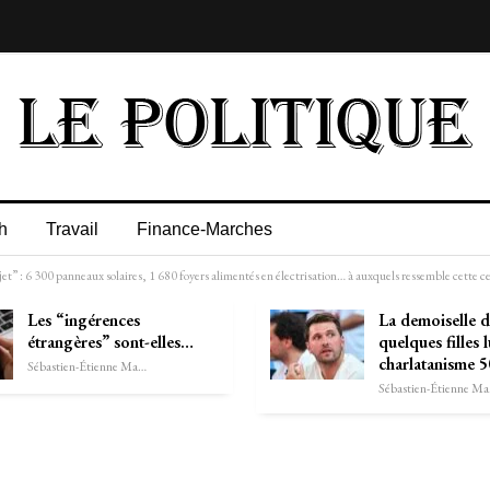
h
Travail
Finance-Marches
projet” : 6 300 panneaux solaires, 1 680 foyers alimentés en électrisation… à auxquels ressemble cet
Les “ingérences
La demoiselle d
étrangères” sont-elles…
quelques filles l
charlatanisme 
Sébastien-Étienne Marechal
Séb