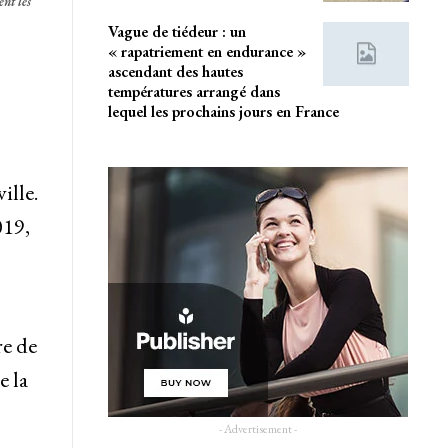
nt les
Vague de tiédeur : un
« rapatriement en endurance »
ascendant des hautes
températures arrangé dans
lequel les prochains jours en France
ille.
019,
re de
e la
- Advertisement -