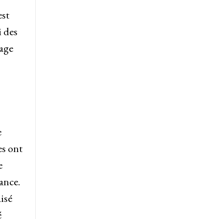
st
 des
lage
e
s ont
e
ance.
isé
é