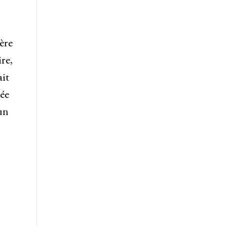
ère
re,
ait
gée
un