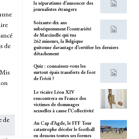
la séparatisme d’annoncer des
journalistes étrangers
mmune
Soixante-dix ans
ire
subséquemment l’contrariété
nancé
de Marcinelle qui tua
262 mineurs, la Belgique
s de
guitoune davantage d’certifier les derniers
détachement
Quiz : connaissez-vous les
 Mis
surtout épais transferts de foot
de l’récit ?
tion
Le vicaire Léon XIV
rencontrera en France des
victimes de dommages
sexuelles à cause l’Collectivité
Au Cap d’Agde, le FFF Tour
catastrophe déceler le football
en dessous toutes ses formes