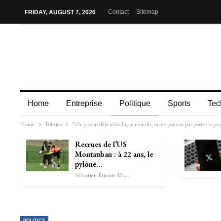
Contact
Sitemap
FRIDAY, AUGUST 7, 2026
Home
Entreprise
Politique
Sports
Tec
Home
Politics
“On y avait déjà réfléchi, mais seuls, on ne pouvait pas porter le 
Recrues de l’US
Montauban : à 22 ans, le
pylône…
Sébastien-Étienne Marechal
POLITICS