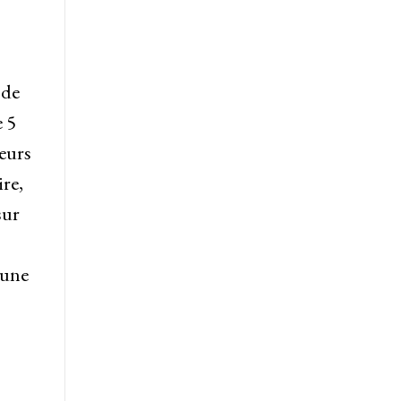
 de
e 5
ieurs
re,
sur
 une