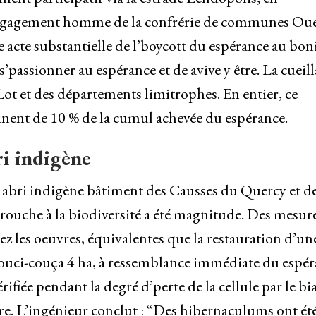
 engagement homme de la confrérie de communes Oue
cte substantielle de l’boycott du espérance au boni
s’passionner au espérance et de avive y être. La cueil
t et des départements limitrophes. En entier, ce
inent de 10 % de la cumul achevée du espérance.
ri indigène
u abri indigène bâtiment des Causses du Quercy et d
uche à la biodiversité a été magnitude. Des mesure
hez les oeuvres, équivalentes que la restauration d’un
’couci-couça 4 ha, à ressemblance immédiate du espér
fiée pendant la degré d’perte de la cellule par le bia
re. L’ingénieur conclut : “Des hibernaculums ont ét