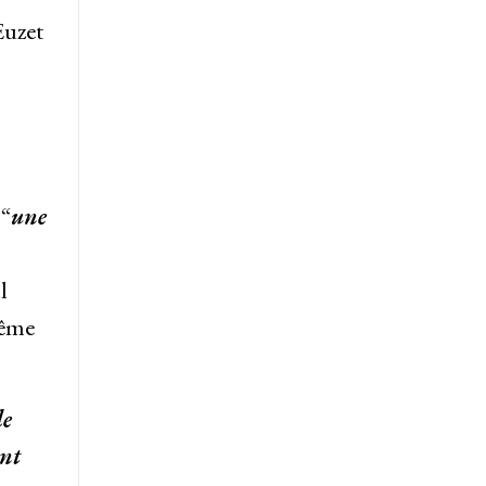
Euzet
 “
une
l
même
de
ont