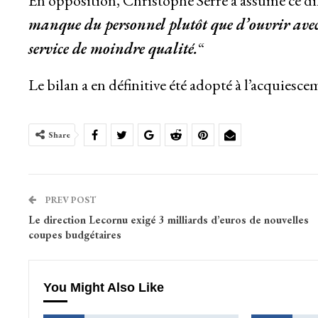
En opposition, Christophe Serre a assumé ce di
manque du personnel plutôt que d’ouvrir avec
service de moindre qualité.
“
Le bilan a en définitive été adopté à l’acquiesce
Share
PREV POST
Le direction Lecornu exigé 3 milliards d’euros de nouvelles
coupes budgétaires
You Might Also Like