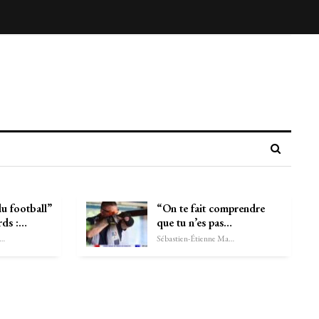
u football”
“On te fait comprendre
rds :…
que tu n’es pas…
astien-Étienne Marechal
Sébastien-Étienne Marechal