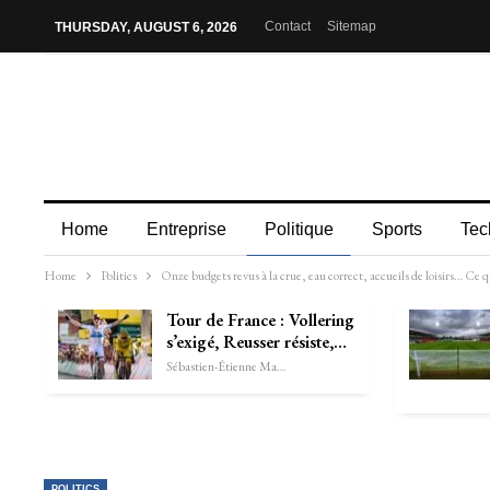
Contact
Sitemap
THURSDAY, AUGUST 6, 2026
Home
Entreprise
Politique
Sports
Tec
Home
Politics
Onze budgets revus à la crue, eau correct, accueils de loisirs… Ce 
Tour de France : Vollering
s’exigé, Reusser résiste,…
Sébastien-Étienne Marechal
POLITICS