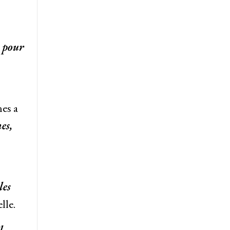
m pour
es a
es,
les
elle.