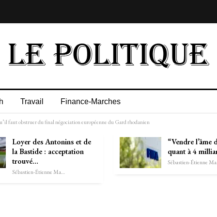
h
Travail
Finance-Marches
qu’il faut obstruer du final négociation européenne du Gard rhodanien
Loyer des Antonins et de
“Vendre l’âme d
la Bastide : acceptation
quant à 4 millia
trouvé…
Séb
Sébastien-Étienne Marechal