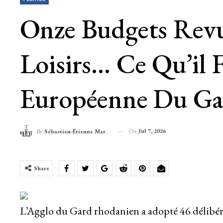
Onze Budgets Revu
Loisirs… Ce Qu’il 
Européenne Du Ga
On
Jul 7, 2026
By
Sébastien-Étienne Marechal
Share
L’Agglo du Gard rhodanien a adopté 46 délibéra