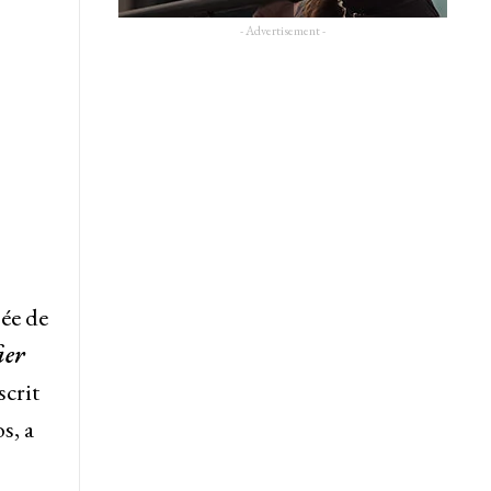
- Advertisement -
ée de
ier
scrit
s, a