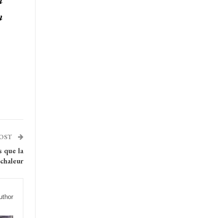
l
n
POST
s que la
chaleur
uthor