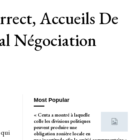
rect, Accueils De
al Négociation
Most Popular
« Ceuta a montré à laquelle
colle les divisions politiques
peuvent produire une
 qui
obligation zonière locale en
une incertitude afin la amitié communautaire »