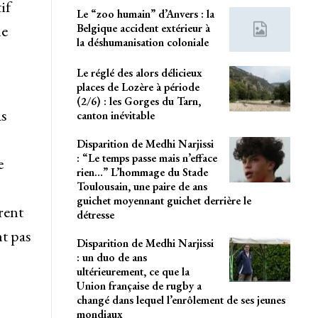
if
Le “zoo humain” d’Anvers : la
Belgique accident extérieur à
ne
la déshumanisation coloniale
Le réglé des alors délicieux
places de Lozère à période
(2/6) : les Gorges du Tarn,
as
canton inévitable
Disparition de Medhi Narjissi
: “Le temps passe mais n’efface
e
rien…” L’hommage du Stade
Toulousain, une paire de ans
guichet moyennant guichet derrière le
rent
détresse
nt pas
Disparition de Medhi Narjissi
: un duo de ans
ultérieurement, ce que la
Union française de rugby a
changé dans lequel l’enrôlement de ses jeunes
mondiaux