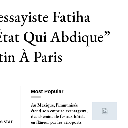
sayiste Fatiha
État Qui Abdique”
in À Paris
Most Popular
Au Mexique, l’immunisée
étend son emprise avantageux,
des chemins de fer aux hôtels
e star
en flâneur par les aéroports