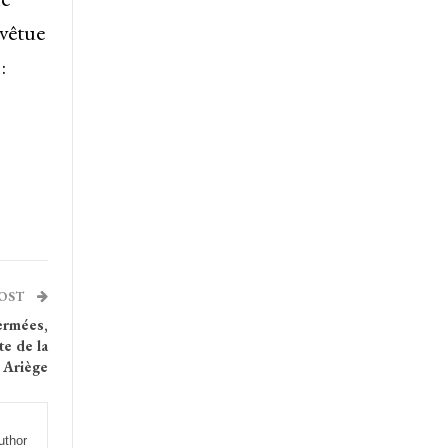
 vêtue
:
POST
fermées,
te de la
 Ariège
uthor