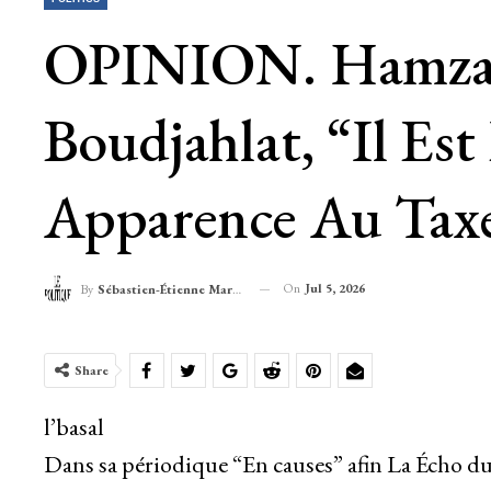
OPINION. Hamza La
Boudjahlat, “il E
Apparence Au Taxe
On
Jul 5, 2026
By
Sébastien-Étienne Marechal
Share
l’basal
Dans sa périodique “En causes” afin La Écho du M