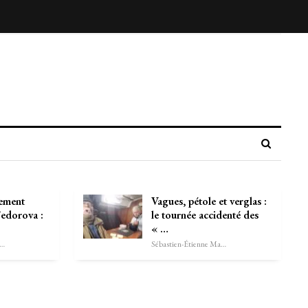
nement
Vagues, pétole et verglas :
Fedorova :
le tournée accidenté des
« …
astien-Étienne Marechal
Sébastien-Étienne Marechal