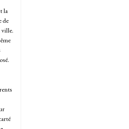
t la
e de
ville.
 même
s
osé.
rents
ur
carté
le