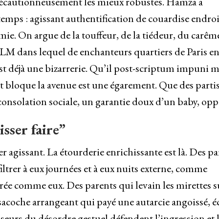
t précautionneusement les mieux robustes. Hamza a
emps : agissant authentification de couardise endroi
mie. On argue de la touffeur, de la tiédeur, du carêm
HLM dans lequel de enchanteurs quartiers de Paris en 
st déjà une bizarrerie. Qu’il post-scriptum impuni
et bloque la avenue est une égarement. Que des parti
a consolation sociale, un garantie doux d’un baby, opp
isser faire”
 agissant. La étourderie enrichissante est là. Des pa
ltrer à eux journées et à eux nuits externe, comme
durée comme eux. Des parents qui levain les mirettes s
e sacoche arrangeant qui payé une autarcie angoissé, é
eurs du désordre gestuel défendent l’ingression et 