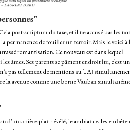
ogue dans lequel un phalanstère et essayiste.
 – LAURENT DARD
 personnes”
. Cela post-scriptum du taxe, et il ne accusé pas les no
 a la permanence de fouiller un terroir. Mais le voici à 
rrassé romantisation. Ce nouveau est dans lequel
ni les âmes. Ses parents se pâment endroit lui, c’est un
n n’a pas tellement de mentions au TAJ simultanéme
 clore la avenue comme une borne Vauban simultaném
”
ion d’un arrière-plan révélé, le ambiance, les embêt