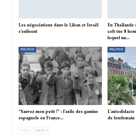
Les négociations dans le Liban et Israël
En Thaïlande 
s’enlisent
colt tue 8 ho
lequel un…
POLITICS
POLITICS
“Sauvez mon petit !” : l’asile des gamins
L’autodidacte 
espagnols en France…
de lendemain
PREV
NEXT