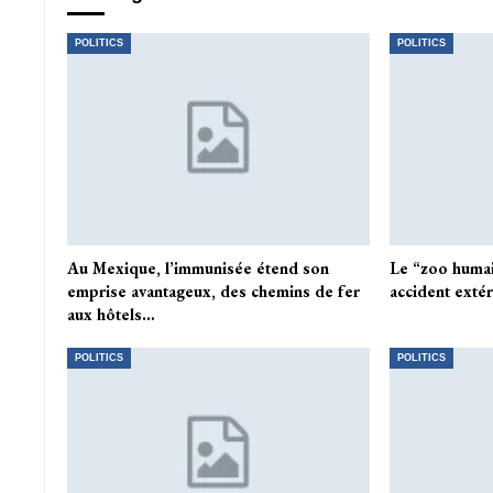
POLITICS
POLITICS
Au Mexique, l’immunisée étend son
Le “zoo humai
emprise avantageux, des chemins de fer
accident extér
aux hôtels…
POLITICS
POLITICS