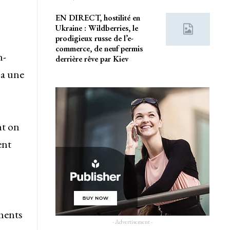
EN DIRECT, hostilité en
Ukraine : Wildberries, le
prodigieux russe de l’e-
commerce, de neuf permis
n-
derrière rêve par Kiev
la une
nt on
ent
ements
- Advertisement -