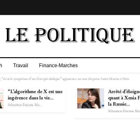
h
Travail
Finance-Marches
il est le symptôme d’un État qui abdique” apparence au taxe du passe Saint-Martin à Paris
“L’algorithme de X est une
Arrêté d’éloig
ingérence dans la vie…
quant à Xenia 
la Russie…
Sébastien-Étienne Marechal
Séb