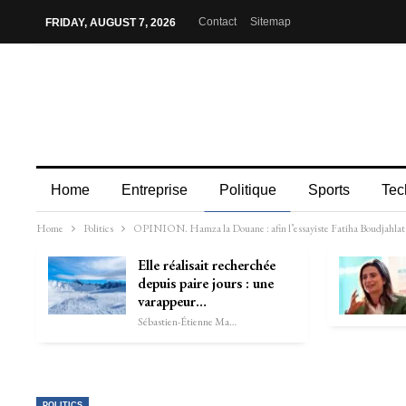
Contact
Sitemap
FRIDAY, AUGUST 7, 2026
Home
Entreprise
Politique
Sports
Tec
Home
Politics
OPINION. Hamza la Douane : afin l’essayiste Fatiha Boudjahlat, “
Elle réalisait recherchée
depuis paire jours : une
varappeur…
Sébastien-Étienne Marechal
POLITICS