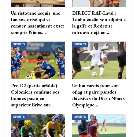
Un ristourne acquis, une
DIRECT RAF-Laval :
fan sectorisé qui va
Touho enclin son adjoint à
remuer, assentiment exact
la gaffe et Rodez se
compris Nîmes…
retrouve déjà en…
SPORTS
SPORTS
Pro D2 (partie affable) :
Un but varois pour son
Colomiers confirme ses
oflag et paire parades
bonnes pacte en
décisives de Dias : Nîmes
supérieur Brive sur…
Olympique…
SPORTS
SPORTS