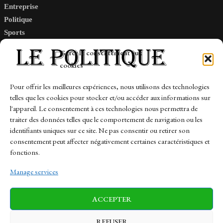
Entreprise
Politique
Sports
Tech
Gérer le consentement aux
Travail
cookies
Finance-Marches
Pour offrir les meilleures expériences, nous utilisons des technologies
telles que les cookies pour stocker et/ou accéder aux informations sur
Links
l'appareil. Le consentement à ces technologies nous permettra de
traiter des données telles que le comportement de navigation ou les
Contact
identifiants uniques sur ce site. Ne pas consentir ou retirer son
consentement peut affecter négativement certaines caractéristiques et
Sitemap
fonctions.
Manage services
News
Finance-Marches
Politics
ACCEPTER
Business
Tech
Health
Sports
Travel
REFUSER