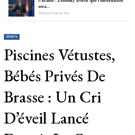
Ukraine : Zelensky avertit que l’hibernation
sera…
Sébastien-Étienne Marechal
SPORTS
Piscines Vétustes,
Bébés Privés De
Brasse : Un Cri
D’éveil Lancé