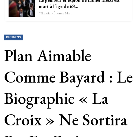
Le géniteur et espion de Lionel Messi est
mort à l’âge de 68…
Sébastien-Étienne Marechal
BUSINESS
Plan Aimable
Comme Bayard : Le
Biographie « La
Croix » Ne Sortira