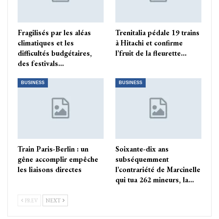
Fragilisés par les aléas
Trenitalia pédale 19 trains
climatiques et les
à Hitachi et confirme
difficultés budgétaires,
l’fruit de la fleurette…
des festivals…
BUSINESS
BUSINESS
Train Paris-Berlin : un
Soixante-dix ans
gêne accomplir empêche
subséquemment
les liaisons directes
l’contrariété de Marcinelle
qui tua 262 mineurs, la…
PREV
NEXT