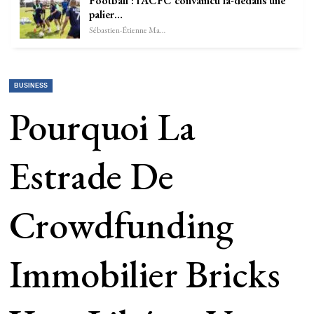
Football : l’ACFC convaincu là-dedans une
palier…
Sébastien-Étienne Marechal
BUSINESS
Pourquoi La
Estrade De
Crowdfunding
Immobilier Bricks