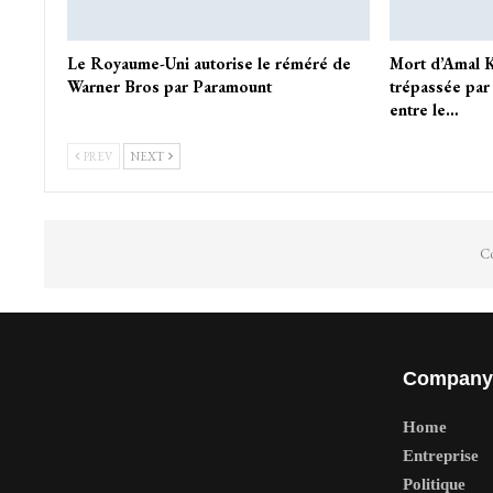
Le Royaume-Uni autorise le réméré de
Mort d’Amal K
Warner Bros par Paramount
trépassée par 
entre le…
PREV
NEXT
Co
Company
Home
Entreprise
Politique