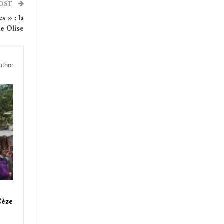
POST
s » : la
ne Olise
uthor
Cèze