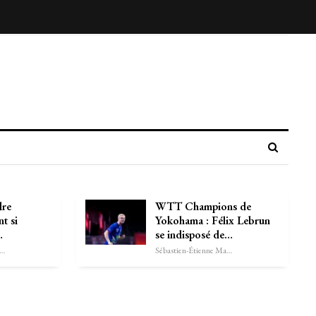
dre
WTT Champions de
nt si
Yokohama : Félix Lebrun
…
se indisposé de…
astien-Étienne Marechal
Sébastien-Étienne Marechal