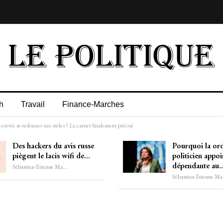
h
Travail
Finance-Marches
s corvée se redonner aux stèles ? Le carnet finalement précisé
Des hackers du avis russe
Pourquoi la or
piègent le lacis wifi de…
politicien appoi
dépendante au
Sébastien-Étienne Marechal
Séb