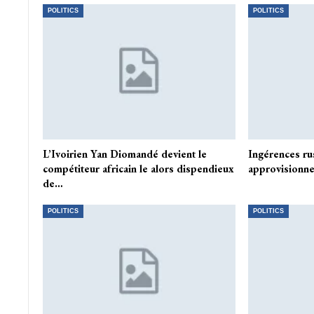
POLITICS
POLITICS
L’Ivoirien Yan Diomandé devient le
Ingérences rus
compétiteur africain le alors dispendieux
approvisionner
de…
POLITICS
POLITICS