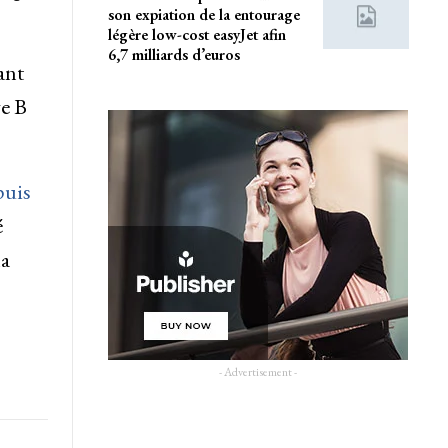
son expiation de la entourage
légère low-cost easyJet afin
6,7 milliards d’euros
ant
ge B
puis
é
la
- Advertisement -