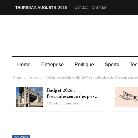
Contact
Sitemap
THURSDAY, AUGUST 6, 2026
Home
Entreprise
Politique
Sports
Tec
Home
Politics
Préférence présidentielle 2027 : à quelles dates les Français vont-il
Budget 2026 :
l’recrudescence des prix…
Sébastien-Étienne Marechal
POLITICS