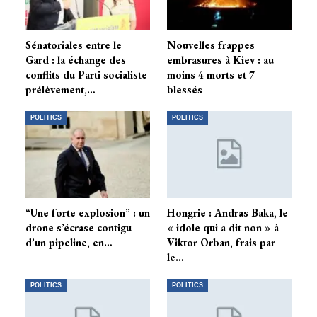
Sénatoriales entre le
Nouvelles frappes
Gard : la échange des
embrasures à Kiev : au
conflits du Parti socialiste
moins 4 morts et 7
prélèvement,…
blessés
POLITICS
POLITICS
“Une forte explosion” : un
Hongrie : Andras Baka, le
drone s’écrase contigu
« idole qui a dit non » à
d’un pipeline, en…
Viktor Orban, frais par
le…
POLITICS
POLITICS