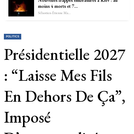
Nouvelles frappes embrasures à Kiev : au
moins 4 morts et 7…
Sébastien-Étienne Marechal
POLITICS
Présidentielle 2027
: “Laisse Mes Fils
En Dehors De Ça”,
Imposé