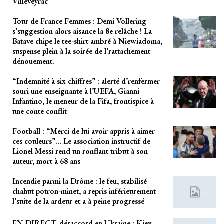
Villeveyrac
Tour de France Femmes : Demi Vollering
s’suggestion alors aisance la 8e relâche ! La
Batave chipe le tee-shirt ambré à Niewiadoma,
suspense plein à la soirée de l’rattachement
dénouement.
“Indemnité à six chiffres” : alerté d’renfermer
souri une enseignante à l’UEFA, Gianni
Infantino, le meneur de la Fifa, frontispice à
une conte conflit
Football : “Merci de lui avoir appris à aimer
ces couleurs”… Le association instructif de
Lionel Messi rend un ronflant tribut à son
auteur, mort à 68 ans
Incendie parmi la Drôme : le feu, stabilisé
chahut potron-minet, a repris inférieurement
l’suite de la ardeur et a à peine progressé
EN DIRECT, désaccord en Ukraine : Kiev