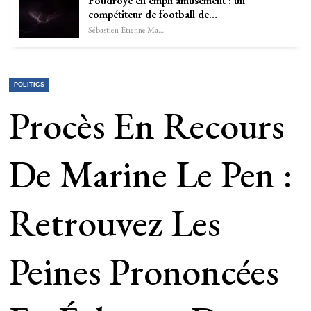
Foudroyé en empli amusement : un
compétiteur de football de…
Sébastien-Étienne Marechal
POLITICS
Procès En Recours
De Marine Le Pen :
Retrouvez Les
Peines Prononcées