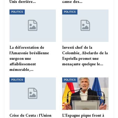
Unis derrière…
cause des…
POLITICS
POLITICS
La déforestation de
Investi chef de la
l’Amazonie brésilienne
Colombie, Abelardo de la
surgeon une
Espriella promet une
affaiblissement
menaçante quelque le…
mémorable,…
POLITICS
POLITICS
Crise de Ceuta : l’Union
L’Espagne pique front à