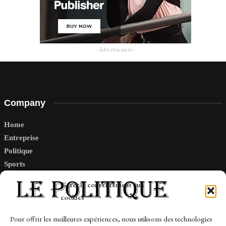
- Advertisement -
Company
Home
Entreprise
Politique
Sports
Tech
Gérer le consentement aux
Travail
cookies
Finance-Marches
Pour offrir les meilleures expériences, nous utilisons des technologies