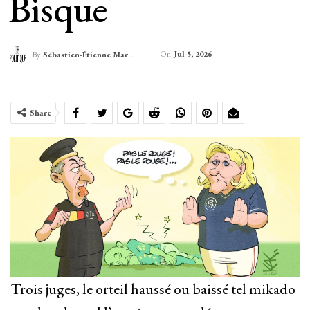
Bisque
On
Jul 5, 2026
By
Sébastien-Étienne Marechal
Share
Trois juges, le orteil haussé ou baissé tel mikado