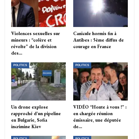
Violences sexuelles sur
Canicule hormis fin à
mineurs : “colère et
Antibes : 5ème diffus de
révolte” de la division
courage en France
des…
POLITICS
POLITICS
Un drone explose
VIDÉO “Honte à vous !” :
rapproché d’un pipeline
en chargée réunion
en Bulgarie, Sofia
émissaire, une députée
incrimine Kiev
de…
POLITICS
POLITICS