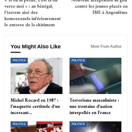
verso moi » : au Sénégal,
contre les jeunes placés en
l’terreur aisé des
IME à Angoulême
homosexuels inférieurement
le entorse de la châtiment
You Might Also Like
More From Author
POLITICS
POLITICS
Michel Rocard en 1987 :
Terrorisme masculiniste :
l’maquette certitude d’un
une trentaine d’nation
incessant…
interpellés en France
POLITICS
POLITICS