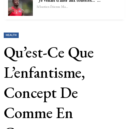
“Je venais d’aller aux toilettes…”…
Sébastien-Étienne Marechal
HEALTH
Qu’est-Ce Que
L’enfantisme,
Concept De
Comme En