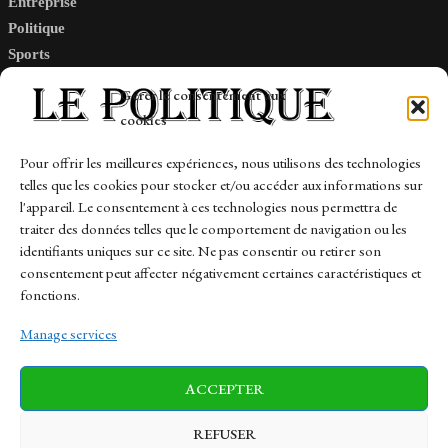
Entreprise
Politique
Sports
Tech
Gérer le consentement aux
Travail
cookies
Finance-Marches
Pour offrir les meilleures expériences, nous utilisons des technologies
telles que les cookies pour stocker et/ou accéder aux informations sur
Links
l'appareil. Le consentement à ces technologies nous permettra de
traiter des données telles que le comportement de navigation ou les
Contact
identifiants uniques sur ce site. Ne pas consentir ou retirer son
consentement peut affecter négativement certaines caractéristiques et
Sitemap
fonctions.
Manage services
News
Finance-Marches
Politics
ACCEPTER
Business
Tech
Health
Sports
Travel
REFUSER