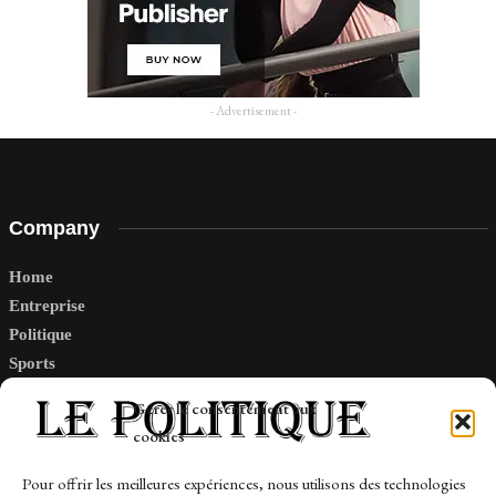
- Advertisement -
Company
Home
Entreprise
Politique
Sports
Tech
Gérer le consentement aux
Travail
cookies
Finance-Marches
Pour offrir les meilleures expériences, nous utilisons des technologies