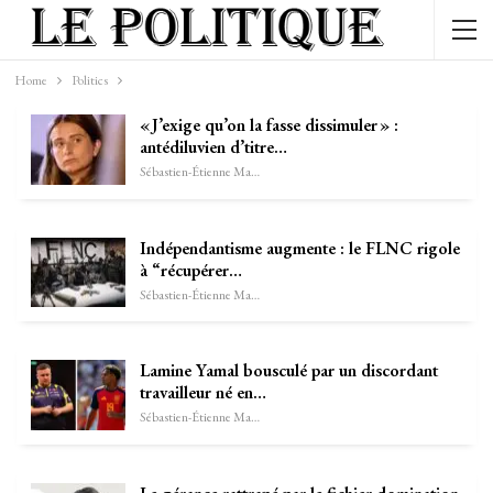
Home
Politics
« J’exige qu’on la fasse dissimuler » :
antédiluvien d’titre…
Sébastien-Étienne Marechal
Indépendantisme augmente : le FLNC rigole
à “récupérer…
Sébastien-Étienne Marechal
Lamine Yamal bousculé par un discordant
travailleur né en…
Sébastien-Étienne Marechal