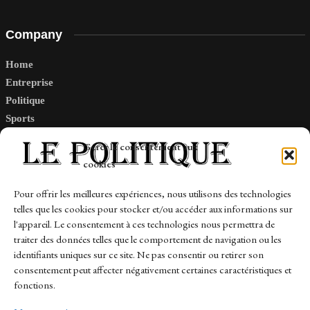
Company
Home
Entreprise
Politique
Sports
Tech
Gérer le consentement aux
Travail
cookies
Finance-Marches
Pour offrir les meilleures expériences, nous utilisons des technologies
telles que les cookies pour stocker et/ou accéder aux informations sur
Links
l'appareil. Le consentement à ces technologies nous permettra de
traiter des données telles que le comportement de navigation ou les
Contact
identifiants uniques sur ce site. Ne pas consentir ou retirer son
consentement peut affecter négativement certaines caractéristiques et
Sitemap
fonctions.