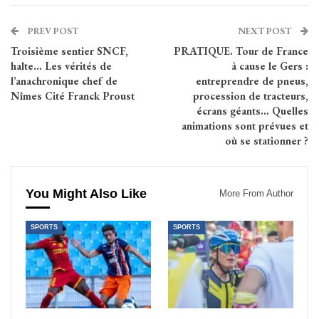
PREV POST
NEXT POST
Troisième sentier SNCF,
PRATIQUE. Tour de France
halte… Les vérités de
à cause le Gers :
l’anachronique chef de
entreprendre de pneus,
Nîmes Cité Franck Proust
procession de tracteurs,
écrans géants… Quelles
animations sont prévues et
où se stationner ?
You Might Also Like
More From Author
SPORTS
SPORTS