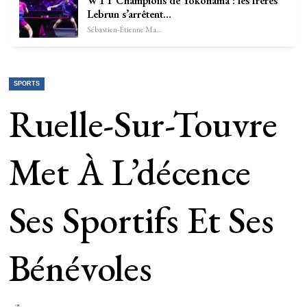
WTT Champions de Yokohama : les frères
Lebrun s’arrêtent…
Sébastien-Étienne Marechal
SPORTS
Ruelle-Sur-Touvre
Met À L’décence
Ses Sportifs Et Ses
Bénévoles