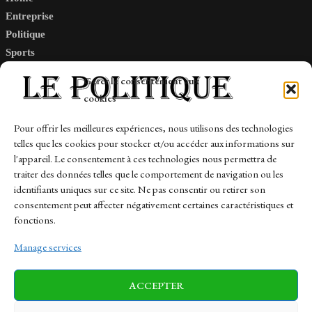
Entreprise
Politique
Sports
Tech
Gérer le consentement aux
Travail
cookies
Finance-Marches
Pour offrir les meilleures expériences, nous utilisons des technologies
telles que les cookies pour stocker et/ou accéder aux informations sur
Links
l'appareil. Le consentement à ces technologies nous permettra de
traiter des données telles que le comportement de navigation ou les
Contact
identifiants uniques sur ce site. Ne pas consentir ou retirer son
consentement peut affecter négativement certaines caractéristiques et
Sitemap
fonctions.
Manage services
News
Finance-Marches
Politics
ACCEPTER
Business
Tech
Health
Sports
Travel