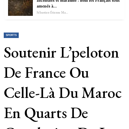
Incendies et marasme : hein les Français sont
amenés à…
Sébastien-Étienne Marechal
SPORTS
Soutenir L’peloton
De France Ou
Celle-Là Du Maroc
En Quarts De