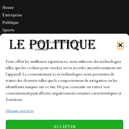
Home
Entreprise
Politique
Sports
Tech
Gérer le consentement aux
Travail
cookies
Finance-Marches
Pour offrir les meilleures expériences, nous utilisons des technologies
telles que les cookies pour stocker et/ou accéder aux informations sur
Links
l'appareil. Le consentement à ces technologies nous permettra de
traiter des données telles que le comportement de navigation ou les
Contact
identifiants uniques sur ce site. Ne pas consentir ou retirer son
consentement peut affecter négativement certaines caractéristiques et
Sitemap
fonctions.
Manage services
News
Finance-Marches
Politics
ACCEPTER