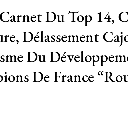
 Carnet Du Top 14, C
re, Délassement Caj
isme Du Développem
ions De France “rou