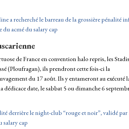
ne a recherché le barreau de la grossière pénalité inf
ce du acmé du salary cap
uscarienne
uose de France en convention halo repris, les Stadis
é (Ploufragan), ils prendront cette fois-ci la
auvagement du 17 août. Ils y entameront au exécuté l
 la dédicace date, le sabbat 5 ou dimanche 6 septembr
é derrière le night-club “rouge et noir”, validé par 
u salary cap