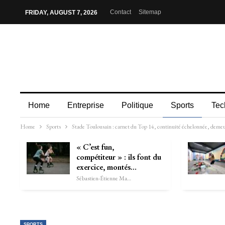
Contact
Sitemap
FRIDAY, AUGUST 7, 2026
Home
Entreprise
Politique
Sports
Tec
Home
Sports
Stade Toulousain : carnet du Top 14, continuité échelonnée, deme
« C’est fun,
compétiteur » : ils font du
exercice, montés…
Sébastien-Étienne Marechal
SPORTS