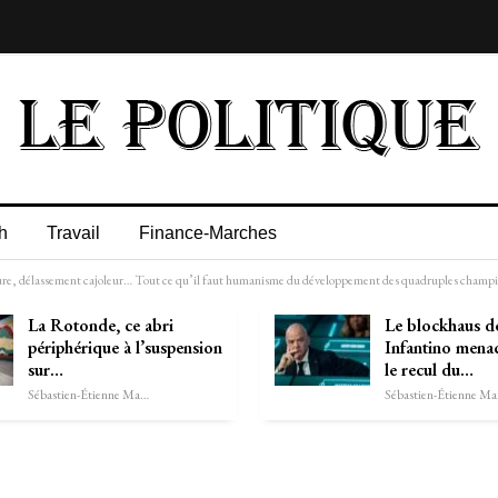
h
Travail
Finance-Marches
ure, délassement cajoleur… Tout ce qu’il faut humanisme du développement des quadruples champio
La Rotonde, ce abri
Le blockhaus d
périphérique à l’suspension
Infantino mena
sur…
le recul du…
Sébastien-Étienne Marechal
Séb