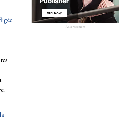
ligée
- Advertisement -
tes
a
e.
la