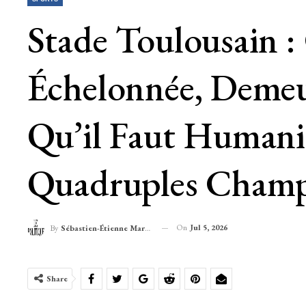
Stade Toulousain :
Échelonnée, Demeu
Qu’il Faut Human
Quadruples Champ
On
Jul 5, 2026
By
Sébastien-Étienne Marechal
Share