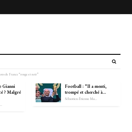
ns de France “rouge et noir”
e Gianni
Football : “Il a menti,
cé ? Malgré
trompé et cherché à…
Sébastien-Étienne Marechal
astien-Étienne Marechal