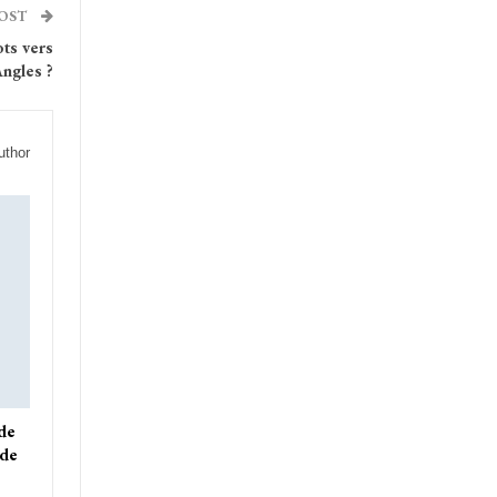
POST
ots vers
Angles ?
uthor
 de
ade