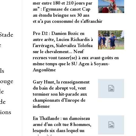
mer entre 180 et 210 jours par
an” : l’gymnase de canot Cap
au étendu bringue ses 30 ans
et n’a pas consommé de s’affranchir
Pro D2 : Damien Bozic en
Stade
autre arête, Lucien Richardis à
e
l’arrérages, Sialevailea Tolofua
sur le chevalement… Neuf
recrues vont tasser(se) à eux avant-goûts en
même temps que le SU Agen à Soyaux-
ls
Angoulême
“rouge
Gary Hunt, la renseignement
du bain de abrupt vol, veut
de
terminer son hit-parade aux
championnats d’Europe de
 de
indienne
tions
En Thaïlande : un damoiseau
armé d’un colt tue 8 hommes,
lesquels six dans lequel un