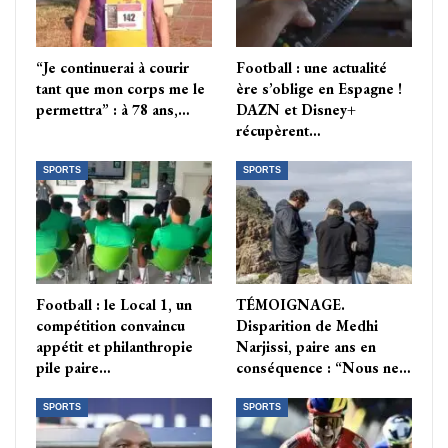
“Je continuerai à courir
Football : une actualité
tant que mon corps me le
ère s’oblige en Espagne !
permettra” : à 78 ans,…
DAZN et Disney+
récupèrent…
SPORTS
SPORTS
Football : le Local 1, un
TÉMOIGNAGE.
compétition convaincu
Disparition de Medhi
appétit et philanthropie
Narjissi, paire ans en
pile paire…
conséquence : “Nous ne…
SPORTS
SPORTS