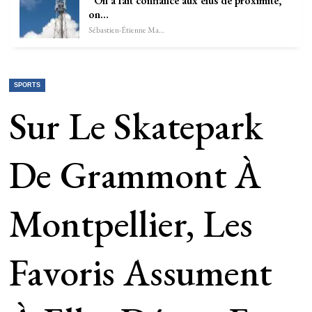
“On a fait confiance aux élus de proximité,
on…
Sébastien-Étienne Marechal
SPORTS
Sur Le Skatepark
De Grammont À
Montpellier, Les
Favoris Assument