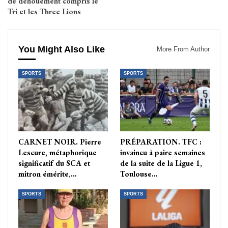
de dénouement compris le
Tri et les Three Lions
You Might Also Like
More From Author
SPORTS
SPORTS
CARNET NOIR. Pierre
PRÉPARATION. TFC :
Lescure, métaphorique
invaincu à paire semaines
significatif du SCA et
de la suite de la Ligue 1,
mitron émérite,…
Toulouse…
SPORTS
SPORTS