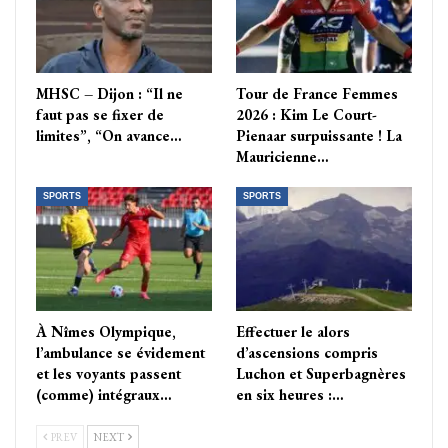
MHSC – Dijon : “Il ne
Tour de France Femmes
faut pas se fixer de
2026 : Kim Le Court-
limites”, “On avance…
Pienaar surpuissante ! La
Mauricienne…
SPORTS
SPORTS
À Nîmes Olympique,
Effectuer le alors
l’ambulance se évidement
d’ascensions compris
et les voyants passent
Luchon et Superbagnères
(comme) intégraux…
en six heures :…
PREV
NEXT