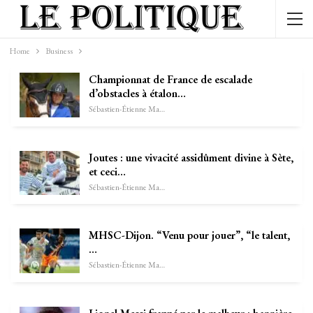
Home
Business
Championnat de France de escalade
d’obstacles à étalon…
Sébastien-Étienne Marechal
Joutes : une vivacité assidûment divine à Sète,
et ceci…
Sébastien-Étienne Marechal
MHSC-Dijon. “Venu pour jouer”, “le talent,
…
Sébastien-Étienne Marechal