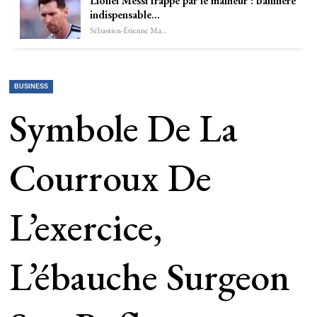
Lionel Messi frappé par le malheur : bannière
indispensable…
Sébastien-Étienne Marechal
BUSINESS
Symbole De La
Courroux De
L’exercice,
L’ébauche Surgeon