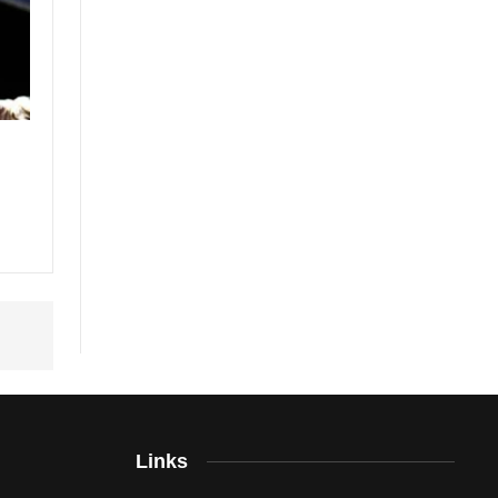
…
Links