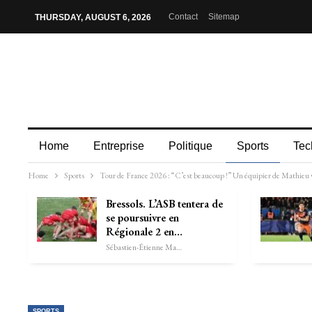
Contact
Sitemap
THURSDAY, AUGUST 6, 2026
Home
Entreprise
Politique
Sports
Tec
Home
Sports
Tour de France 2026 : “C’est beaucoup !” Un équipier de Mathieu van
Bressols. L’ASB tentera de
se poursuivre en
Régionale 2 en…
Sébastien-Étienne Marechal
SPORTS