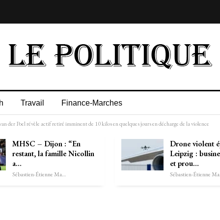
h
Travail
Finance-Marches
 der Poel révèle actif retiré imminent de 10 kilos en quelques jours en décharge de la violence
MHSC – Dijon : “En
Drone violent 
restant, la famille Nicollin
Leipzig : busin
a…
et prou…
Sébastien-Étienne Marechal
Séb