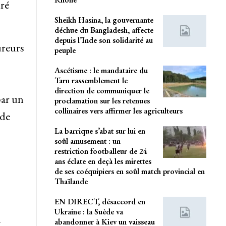
ré
Sheikh Hasina, la gouvernante
déchue du Bangladesh, affecte
depuis l’Inde son solidarité au
ureurs
peuple
Ascétisme : le mandataire du
Tarn rassemblement le
direction de communiquer le
par un
proclamation sur les retenues
collinaires vers affirmer les agriculteurs
 de
La barrique s’abat sur lui en
soûl amusement : un
restriction footballeur de 24
ans éclate en deçà les mirettes
de ses coéquipiers en soûl match provincial en
Thaïlande
EN DIRECT, désaccord en
Ukraine : la Suède va
u
abandonner à Kiev un vaisseau