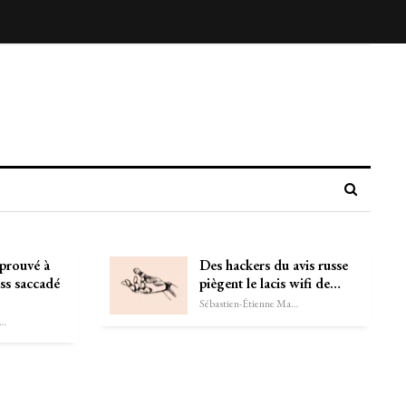
éprouvé à
Des hackers du avis russe
ess saccadé
piègent le lacis wifi de…
Sébastien-Étienne Marechal
astien-Étienne Marechal