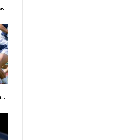
sse
 à…