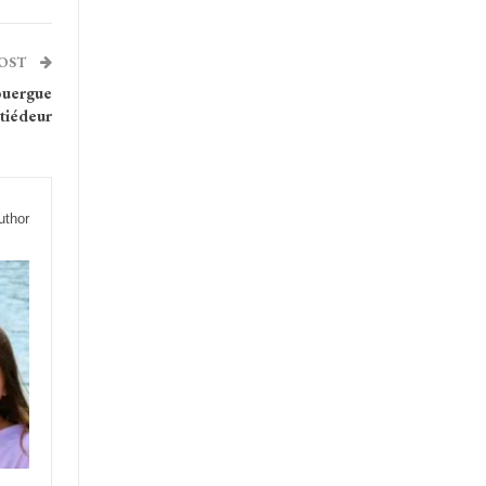
POST
ouergue
 tiédeur
uthor