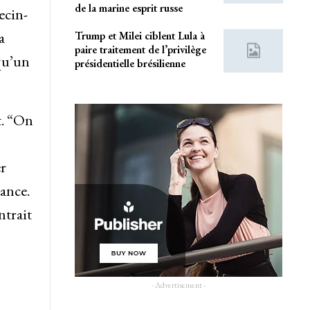
de la marine esprit russe
ecin-
a
Trump et Milei ciblent Lula à
paire traitement de l’privilège
qu’un
présidentielle brésilienne
t. “On
er
ance.
ntrait
- Advertisement -