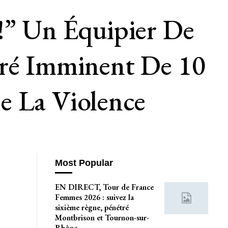
!” Un Équipier De
iré Imminent De 10
e La Violence
Most Popular
EN DIRECT, Tour de France
Femmes 2026 : suivez la
sixième règne, pénétré
Montbrison et Tournon-sur-
Rhône