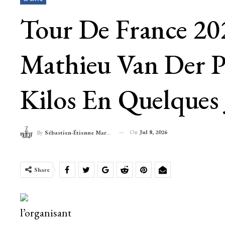
Tour De France 202
Mathieu Van Der P
Kilos En Quelques
On
Jul 8, 2026
By
Sébastien-Étienne Marechal
Share
l’organisant