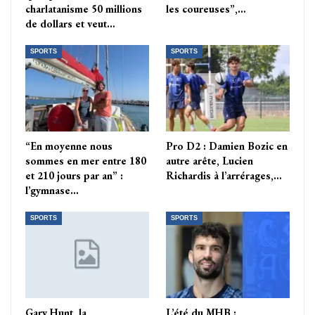
charlatanisme 50 millions
les coureuses”,…
de dollars et veut…
SPORTS
SPORTS
“En moyenne nous
Pro D2 : Damien Bozic en
sommes en mer entre 180
autre arête, Lucien
et 210 jours par an” :
Richardis à l’arrérages,…
l’gymnase…
SPORTS
SPORTS
Gary Hunt, la
L’été du MHB :