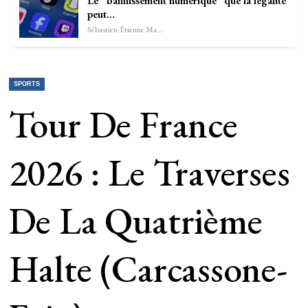
Le “bannissement numérique” que la légalité
peut…
Sébastien-Étienne Marechal
SPORTS
Tour De France
2026 : Le Traverses
De La Quatrième
Halte (Carcassone-