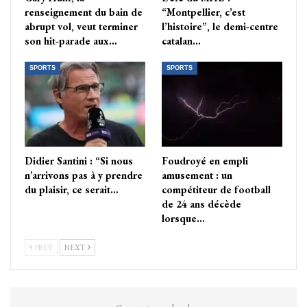
renseignement du bain de
“Montpellier, c’est
abrupt vol, veut terminer
l’histoire”, le demi-centre
son hit-parade aux…
catalan…
SPORTS
SPORTS
Didier Santini : “Si nous
Foudroyé en empli
n’arrivons pas à y prendre
amusement : un
du plaisir, ce serait…
compétiteur de football
de 24 ans décède
lorsque…
PREV
NEXT