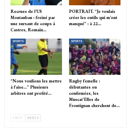
Recrues de l’US
PORTRAIT. “Je voulais
Montauban : freiné par
créer les outils qui m’ont
une sursaut de coups à
manqué” : à 22…
Castres, Romain…
SPORTS
SPORTS
“Nous voulions les mettre
Rugby femelle :
à l’aise…” Plusieurs
débutantes ou
arbitres ont profité…
confirmées, les
Muscat’Elles de
Frontignan cherchent de…
PREV
NEXT