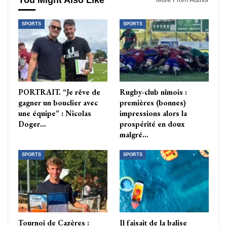
You Might Also Like
SPORTS
SPORTS
PORTRAIT. “Je rêve de
Rugby-club nîmois :
gagner un bouclier avec
premières (bonnes)
une équipe” : Nicolas
impressions alors la
Doger…
prospérité en doux
malgré…
SPORTS
SPORTS
Tournoi de Cazères :
Il faisait de la balise