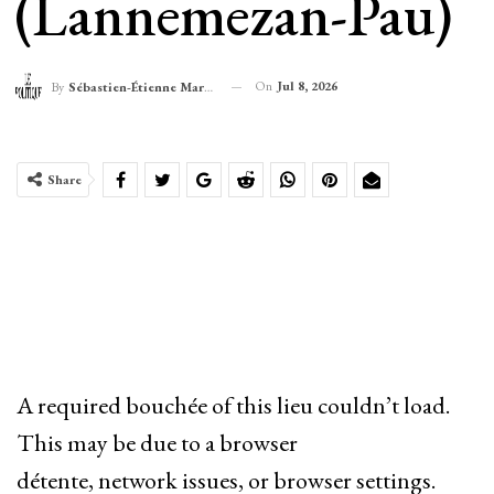
(Lannemezan-Pau)
On
Jul 8, 2026
By
Sébastien-Étienne Marechal
Share
A required bouchée of this lieu couldn’t load.
This may be due to a browser
détente, network issues, or browser settings.