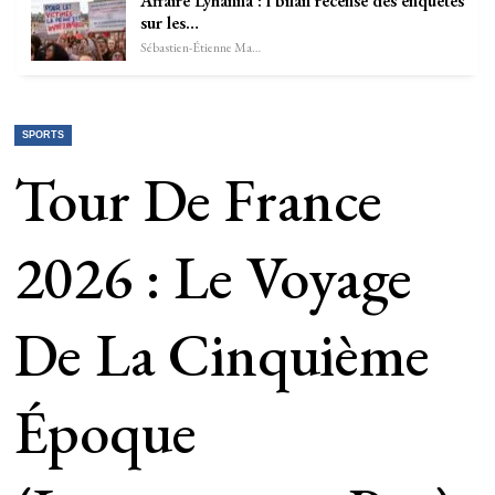
Affaire Lyhanna : l’bilan recense des enquêtes
sur les…
Sébastien-Étienne Marechal
SPORTS
Tour De France
2026 : Le Voyage
De La Cinquième
Époque