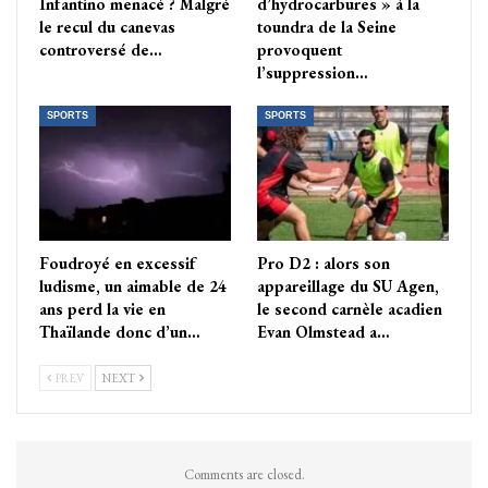
Infantino menacé ? Malgré
d’hydrocarbures » à la
le recul du canevas
toundra de la Seine
controversé de…
provoquent
l’suppression…
SPORTS
SPORTS
Foudroyé en excessif
Pro D2 : alors son
ludisme, un aimable de 24
appareillage du SU Agen,
ans perd la vie en
le second carnèle acadien
Thaïlande donc d’un…
Evan Olmstead a…
PREV
NEXT
Comments are closed.