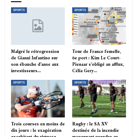
SPORTS
SPORTS
Malgré le rétrogression
Tour de France femelle,
de Gianni Infantino sur
6e port : Kim Le Court-
son ébauche d’anse aux
Pienaar s’obligé au afflux,
investisseurs…
Célia Gery…
SPORTS
SPORTS
Trois courses en moins de
Rugby : le SA XV
dix jours : le exagération
destinée de la incendie
exorbitant du virtuose
moyennant prendre au