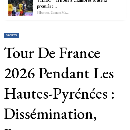
VIDÉO. “Il nous a chambrés toute la
première…
Sébastien-Étienne Marechal
SPORTS
Tour De France
2026 Pendant Les
Hautes-Pyrénées :
Dissémination,