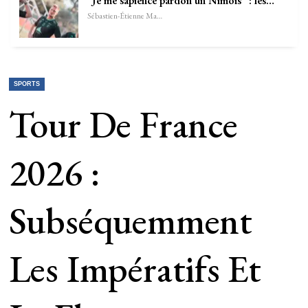
”Je me sapience pardon un Nîmois” : les…
Sébastien-Étienne Marechal
SPORTS
Tour De France
2026 :
Subséquemment
Les Impératifs Et