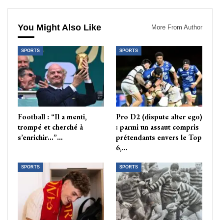
You Might Also Like
More From Author
SPORTS
SPORTS
Football : “Il a menti,
Pro D2 (dispute alter ego)
trompé et cherché à
: parmi un assaut compris
s’enrichir…”…
prétendants envers le Top
6,…
SPORTS
SPORTS