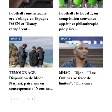
Football : une actualité
Football : le Local 1, un
ère s’oblige en Espagne !
compétition convaincu
DAZN et Disney+
appétit et philanthropie
récupèrent…
pile paire…
SPORTS
SPORTS
TÉMOIGNAGE.
MHSC – Dijon : “Il ne
Disparition de Medhi
faut pas se fixer de
Narjissi, paire ans en
limites”, “On avance…
conséquence : “Nous ne…
PREV
NEXT