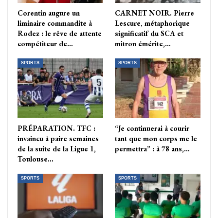
Corentin augure un
CARNET NOIR. Pierre
liminaire commandite à
Lescure, métaphorique
Rodez : le rêve de attente
significatif du SCA et
compétiteur de…
mitron émérite,…
SPORTS
SPORTS
PRÉPARATION. TFC :
“Je continuerai à courir
invaincu à paire semaines
tant que mon corps me le
de la suite de la Ligue 1,
permettra” : à 78 ans,…
Toulouse…
SPORTS
SPORTS