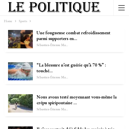
Home
Sports
Une fougueuse combat refroidissement
parmi supporters en…
Sébastien-Étienne Marechal
“La blessure n’est guérie qu’à 70 %” :
touché…
Sébastien-Étienne Marechal
Nous avons testé moyennant vous-même la
crépu spiripontaine …
Sébastien-Étienne Marechal