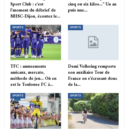
Sport Club : c’est
cinq ou six kilos…” Un an
l’moment du débrief de
puis une…
MHSC-Dijon, écoutez le…
SPORTS
SPORTS
TFC : amusements
Demi Vollering remporte
amicaux, mercato,
son auxiliaire Tour de
méthode de jeu… Où en
France en s’écrasant donc
est le Toulouse FC à…
de la…
SPORTS
SPORTS