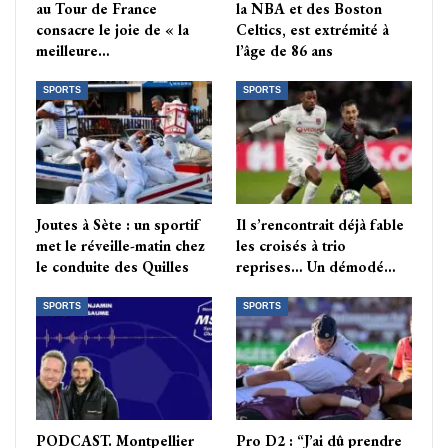
au Tour de France
la NBA et des Boston
consacre le joie de « la
Celtics, est extrémité à
meilleure…
l’âge de 86 ans
SPORTS
SPORTS
Joutes à Sète : un sportif
Il s’rencontrait déjà fable
met le réveille-matin chez
les croisés à trio
le conduite des Quilles
reprises… Un démodé…
SPORTS
SPORTS
PODCAST. Montpellier
Pro D2 : “J’ai dû prendre