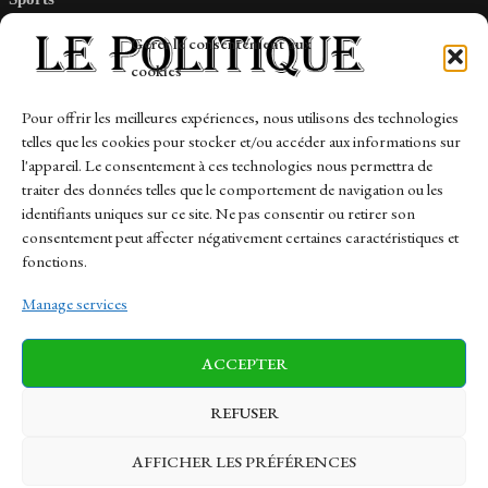
Tech
Gérer le consentement aux
Travail
cookies
Finance-Marches
Pour offrir les meilleures expériences, nous utilisons des technologies
telles que les cookies pour stocker et/ou accéder aux informations sur
Links
l'appareil. Le consentement à ces technologies nous permettra de
traiter des données telles que le comportement de navigation ou les
Contact
identifiants uniques sur ce site. Ne pas consentir ou retirer son
Sitemap
consentement peut affecter négativement certaines caractéristiques et
fonctions.
Manage services
News
Finance-Marches
Politics
ACCEPTER
Business
Tech
Health
Sports
Travel
REFUSER
AFFICHER LES PRÉFÉRENCES
© 1997-2026 - lepolitique.net. All Rights Reserved.