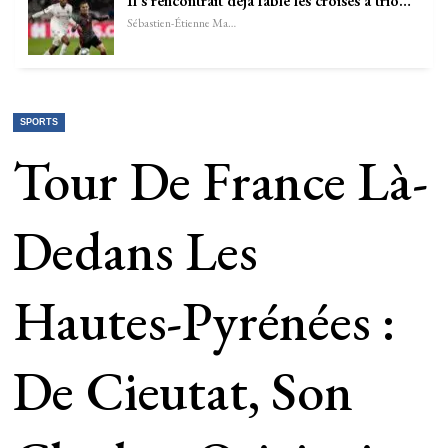
Il s’rencontrait déjà fable les croisés à trio…
Sébastien-Étienne Marechal
SPORTS
Tour De France Là-
Dedans Les
Hautes-Pyrénées :
De Cieutat, Son