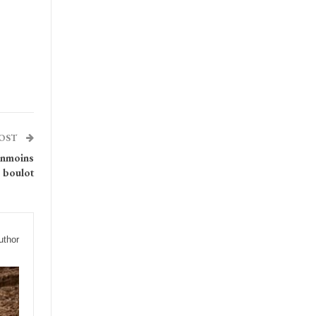
POST
anmoins
 boulot
uthor