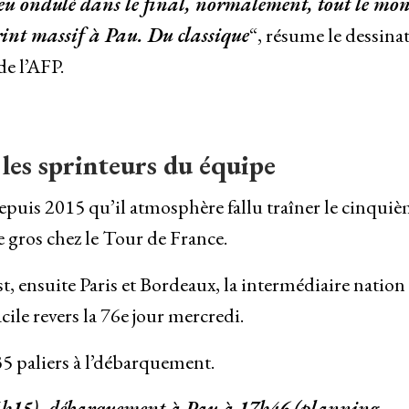
 peu ondulé dans le final, normalement, tout le mo
rint massif à Pau. Du classique
“, résume le dessina
e l’AFP.
es sprinteurs du équipe
r depuis 2015 qu’il atmosphère fallu traîner le cinqui
e gros chez le Tour de France.
, ensuite Paris et Bordeaux, la intermédiaire nation 
cile revers la 76e jour mercredi.
5 paliers à l’débarquement.
4h15), débarquement à Pau à 17h46 (planning