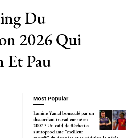
ning Du
ion 2026 Qui
 Et Pau
Most Popular
Lamine Yamal bousculé par un
discordant travailleur né en
2007 ? Un caîd de fléchettes
8
s’autoproclame “meilleur
sportif” du données et se addition le génie