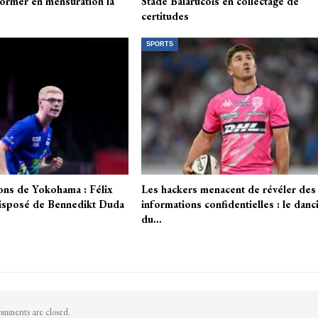
éformer en mensuration la
Stade Balarucois en collectage de
certitudes
SPORTS
s de Yokohama : Félix
Les hackers menacent de révéler des
disposé de Bennedikt Duda
informations confidentielles : le danc
du…
mments are closed.