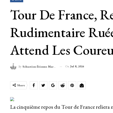
Tour De France, Re
Rudimentaire Ruée
Attend Les Coureu
On
Jul 8, 2026
By
Sébastien-Étienne Marechal
Share
La cinquième repos du Tour de France reliera