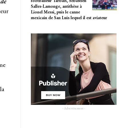
nde
footballeur Tarbais, Sébastien
Salles-Lamonge, antithèse à
teur
Lionel Messi, puis le canne
mexicain de San Luis lequel il est aviateur
ème
la
- Advertisement -