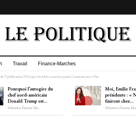
h
Travail
Finance-Marches
os de l’publication 2026 qui attend les coureurs parmi Lannemezan et Pau
Pourquoi l’autogire du
Moi, Emilie Fra
chef nord-américain
présidente : « 
Donald Trump est…
finiront chez…
Sébastien-Étienne Marechal
Séb