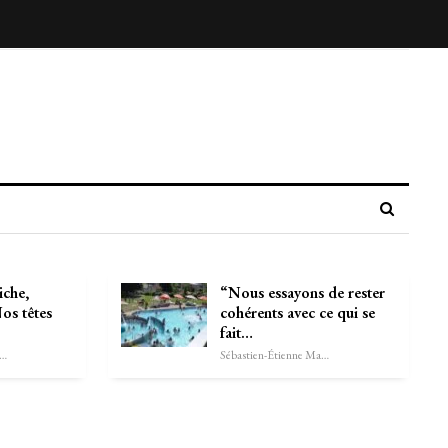
iche,
“Nous essayons de rester
Nos têtes
cohérents avec ce qui se
fait…
astien-Étienne Marechal
Sébastien-Étienne Marechal