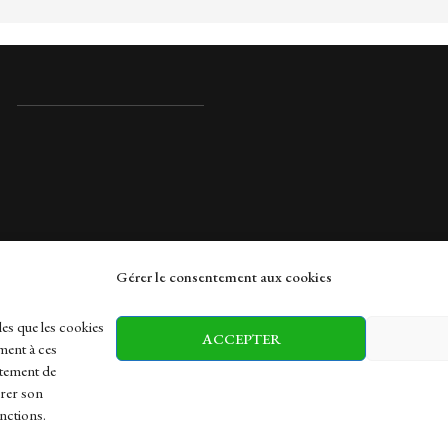
Gérer le consentement aux cookies
rches
les que les cookies
ACCEPTER
ment à ces
rtement de
irer son
h
Health
Sports
Travel
nctions.