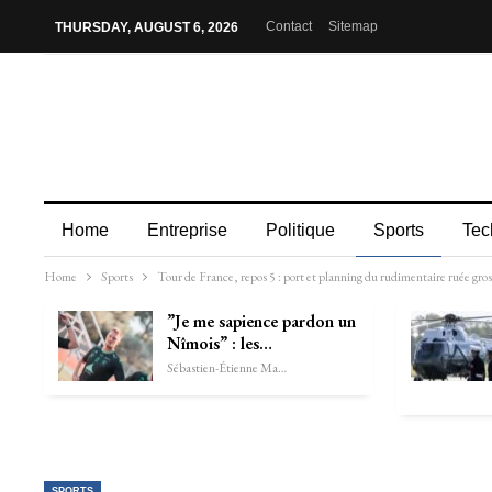
Contact
Sitemap
THURSDAY, AUGUST 6, 2026
Home
Entreprise
Politique
Sports
Tec
Home
Sports
Tour de France, repos 5 : port et planning du rudimentaire ruée gr
”Je me sapience pardon un
Nîmois” : les…
Sébastien-Étienne Marechal
SPORTS