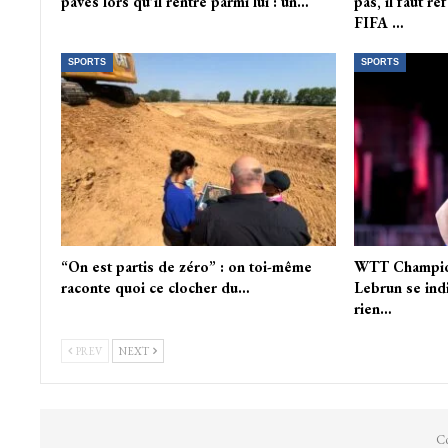
pavés lors qu’il rentre parmi lui : un…
pas, il faut r
FIFA …
SPORTS
SPORTS
“On est partis de zéro” : on toi-même
WTT Champion
raconte quoi ce clocher du…
Lebrun se in
rien…
PREV
NEXT
Co