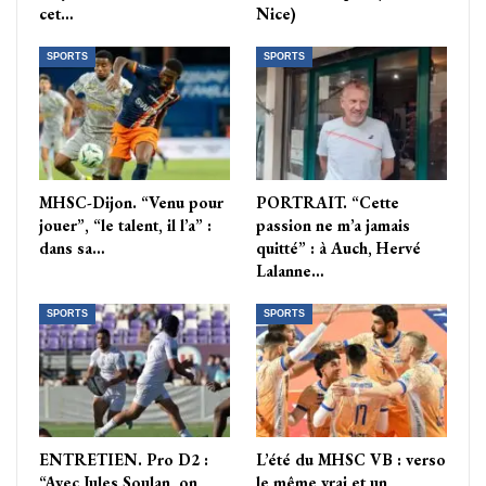
cet…
Nice)
SPORTS
SPORTS
MHSC-Dijon. “Venu pour
PORTRAIT. “Cette
jouer”, “le talent, il l’a” :
passion ne m’a jamais
dans sa…
quitté” : à Auch, Hervé
Lalanne…
SPORTS
SPORTS
ENTRETIEN. Pro D2 :
L’été du MHSC VB : verso
“Avec Jules Soulan, on
le même vrai et un