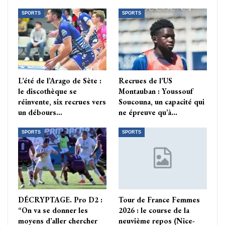
SPORTS
SPORTS
L’été de l’Arago de Sète :
Recrues de l’US
le discothèque se
Montauban : Youssouf
réinvente, six recrues vers
Soucouna, un capacité qui
un débours…
ne épreuve qu’à…
SPORTS
SPORTS
DÉCRYPTAGE. Pro D2 :
Tour de France Femmes
“On va se donner les
2026 : le course de la
moyens d’aller chercher
neuvième repos (Nice-