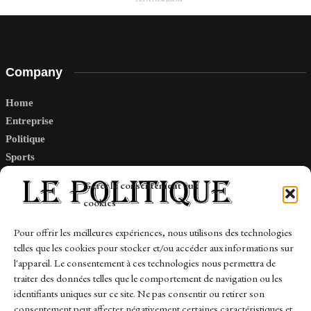
Company
Home
Entreprise
Politique
Sports
Tech
Gérer le consentement aux
Travail
cookies
Finance-Marches
Pour offrir les meilleures expériences, nous utilisons des technologies
telles que les cookies pour stocker et/ou accéder aux informations sur
Links
l'appareil. Le consentement à ces technologies nous permettra de
traiter des données telles que le comportement de navigation ou les
Contact
identifiants uniques sur ce site. Ne pas consentir ou retirer son
Sitemap
consentement peut affecter négativement certaines caractéristiques et