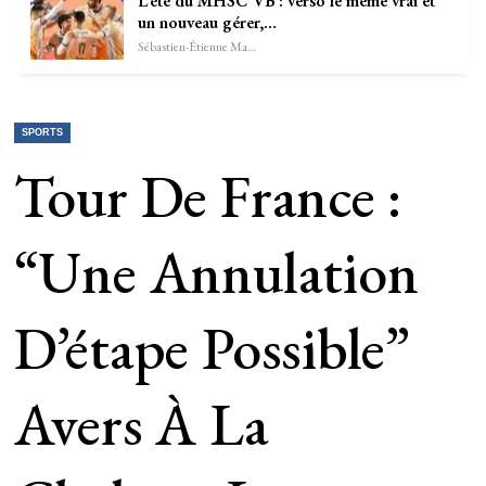
L’été du MHSC VB : verso le même vrai et
un nouveau gérer,…
Sébastien-Étienne Marechal
SPORTS
Tour De France :
“Une Annulation
D’étape Possible”
Avers À La