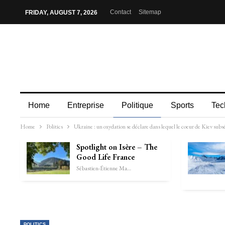
Contact
Sitemap
FRIDAY, AUGUST 7, 2026
Home
Entreprise
Politique
Sports
Tec
Home
Politics
Ukraine : un oxydation se déclare dans lequel le coeur de Kiev su
Spotlight on Isère – The
Good Life France
Sébastien-Étienne Marechal
POLITICS