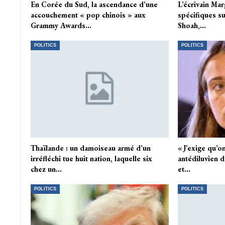
En Corée du Sud, la ascendance d’une
L’écrivain Mar
accouchement « pop chinois » aux
spécifiques su
Grammy Awards…
Shoah,…
POLITICS
POLITICS
Thaïlande : un damoiseau armé d’un
« J’exige qu’on
irréfléchi tue huit nation, laquelle six
antédiluvien d
chez un…
et…
POLITICS
POLITICS