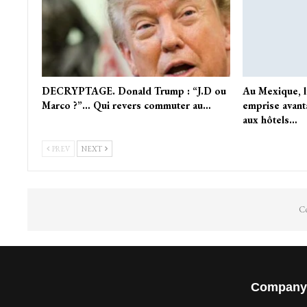
DECRYPTAGE. Donald Trump : “J.D ou
Au Mexique, l
Marco ?”… Qui revers commuter au…
emprise avant
aux hôtels…
PREV
NEXT
Co
Company