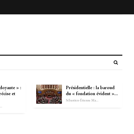
doyante » :
Présidentielle : la baroud
écise et
du « fondation évident »…
Sébastien-Étienne Marechal
astien-Étienne Marechal