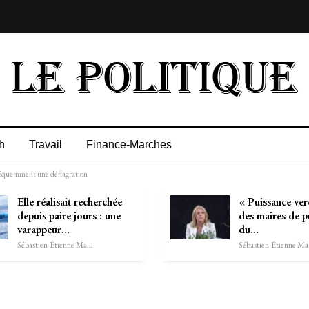
h
Travail
Finance-Marches
bséquemment une déflagration
Elle réalisait recherchée
« Puissance ver
depuis paire jours : une
des maires de pr
varappeur…
du…
Sébastien-Étienne Marechal
Séb