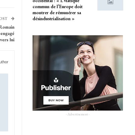
occidental : « L’viatique
commun de l’Europe doit
montrer de rémunérer sa
désindustrialisation »
POST
: Romain
 engagé
vers lui
uthor
- Advertisement -