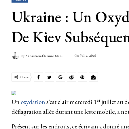
Ukraine : Un Oxyd
De Kiev Subséque
On
Jul 2, 2026
By
Sébastien-Étienne Marechal
Share
er
Un
oxydation
s’est clair mercredi 1
juillet au 
déflagration allée durant une leste mobile, a no
Présent sur les endroits, ce écrivain a donné une