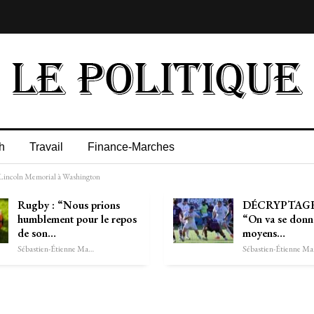
h
Travail
Finance-Marches
 Lincoln Memorial à Washington
Rugby : “Nous prions
DÉCRYPTAGE.
humblement pour le repos
“On va se donne
de son…
moyens…
Sébastien-Étienne Marechal
Séb