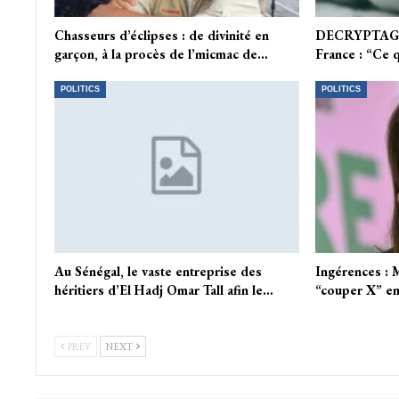
Chasseurs d’éclipses : de divinité en
DECRYPTAGE. 
garçon, à la procès de l’micmac de…
France : “Ce q
POLITICS
POLITICS
Au Sénégal, le vaste entreprise des
Ingérences : 
héritiers d’El Hadj Omar Tall afin le…
“couper X” en
PREV
NEXT