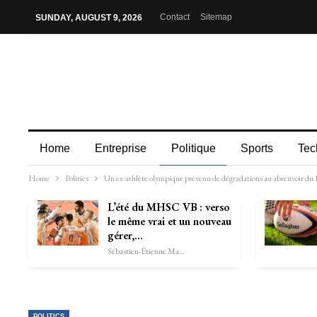
Contact
Sitemap
SUNDAY, AUGUST 9, 2026
Home
Entreprise
Politique
Sports
Tec
Home
Politics
Un ex-athlète olympique prévenu de dégradations au abreuvoir du
L’été du MHSC VB : verso
le même vrai et un nouveau
gérer,…
Sébastien-Étienne Marechal
POLITICS