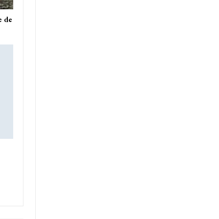
e de
e