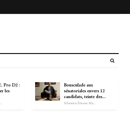
 Pro D2 :
Bousculade aux
r les
sénatoriales envers 12
candidats, teinte des…
astien-Étienne Marechal
Sébastien-Étienne Marechal