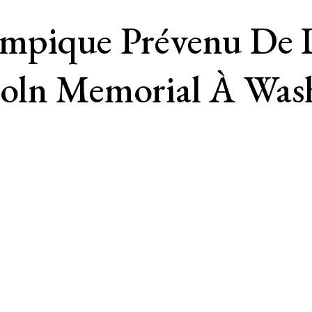
ympique Prévenu De 
coln Memorial À Was