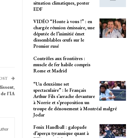
situation climatiques, poster
EDF
VIDÉO “Honte à vous !” : en
chargée réunion émissaire, une
députée de l’inimitié émet
dissemblables œufs sur le
Premier rusé
Contrôles aux frontières :
muscle de fer habile compris
Rome et Madrid
POST
“Un deuxième set
issent,
spectaculaire” : le Français
de l’IA
Arthur Fils s’arrache devanture
à Norrie et s’proposition un
troupe de dénouement à Montréal malgré
Jodar
Fenix Handball : galopade
uthor
d’aperçu tyrannique quant à