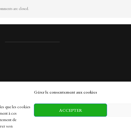
mments are closed.
Gérer le consentement aux cookies
rches
les que les cookies
ACCEPTER
ment à ces
rtement de
irer son
h
Health
Sports
Travel