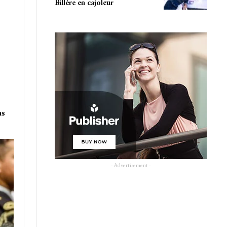
Billère en cajoleur
ns
- Advertisement -