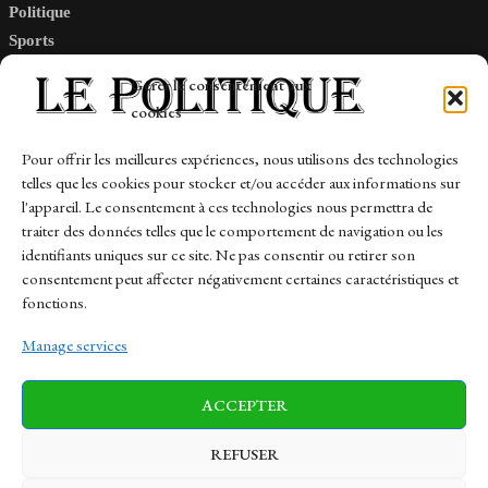
Politique
Sports
Tech
Gérer le consentement aux
Travail
cookies
Finance-Marches
Pour offrir les meilleures expériences, nous utilisons des technologies
telles que les cookies pour stocker et/ou accéder aux informations sur
Links
l'appareil. Le consentement à ces technologies nous permettra de
traiter des données telles que le comportement de navigation ou les
Contact
identifiants uniques sur ce site. Ne pas consentir ou retirer son
Sitemap
consentement peut affecter négativement certaines caractéristiques et
fonctions.
Manage services
News
Finance-Marches
Politics
ACCEPTER
Business
Tech
Health
Sports
Travel
REFUSER