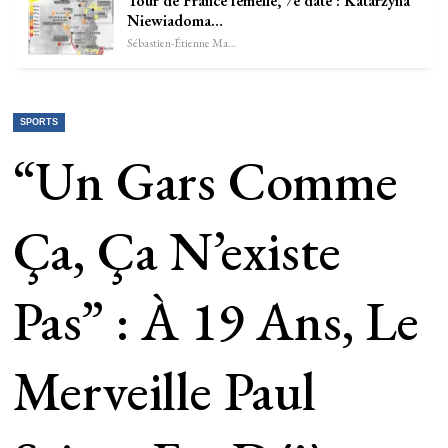
Tour de France femelle, 7e date : Katarzyna
Niewiadoma…
Sébastien-Étienne Marechal
SPORTS
“Un Gars Comme
Ça, Ça N’existe
Pas” : À 19 Ans, Le
Merveille Paul