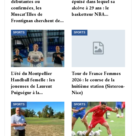
débutantes ou
épuisé dans lequel sa
confirmées, les
alcôve à 29 ans : le
Muscat’Elles de
basketteur NBA…
Frontignan cherchent de…
SPORTS
SPORTS
L’été du Montpellier
Tour de France Femmes
Handball femelle : les
2026 : le course de la
joueuses de Laurent
huitième station (Sisteron-
Puigségur à la…
Nice)
SPORTS
SPORTS