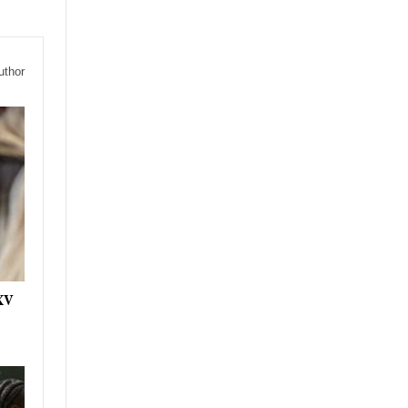
uthor
 XV