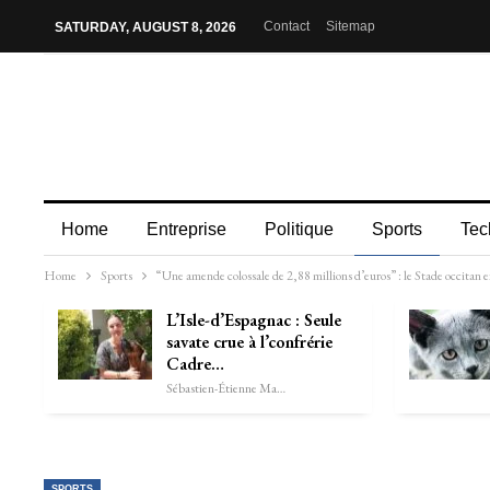
Contact
Sitemap
SATURDAY, AUGUST 8, 2026
Home
Entreprise
Politique
Sports
Tec
Home
Sports
“Une amende colossale de 2,88 millions d’euros” : le Stade occitan e
L’Isle-d’Espagnac : Seule
savate crue à l’confrérie
Cadre…
Sébastien-Étienne Marechal
SPORTS