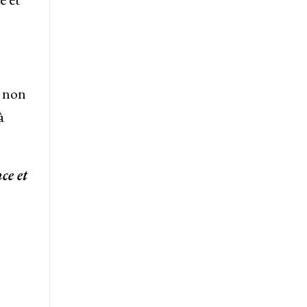
s non
à
ce et