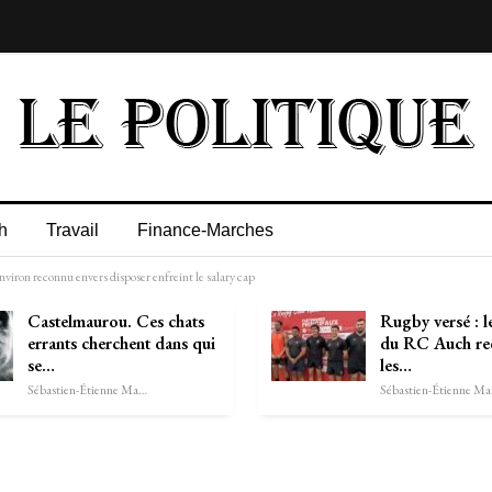
h
Travail
Finance-Marches
nviron reconnu envers disposer enfreint le salary cap
Castelmaurou. Ces chats
Rugby versé : l
errants cherchent dans qui
du RC Auch re
se…
les…
Sébastien-Étienne Marechal
Séb