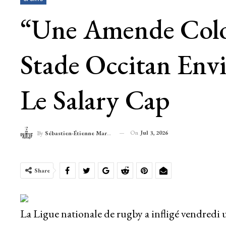
“Une Amende Coloss
Stade Occitan Env
Le Salary Cap
On
Jul 3, 2026
By
Sébastien-Étienne Marechal
Share
La Ligue nationale de rugby a infligé vendredi 