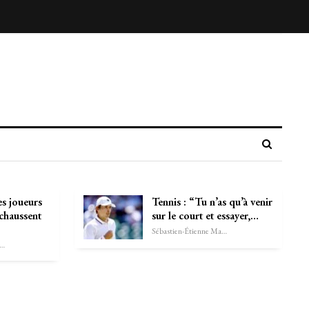
es joueurs
Tennis : “Tu n’as qu’à venir
chaussent
sur le court et essayer,…
Sébastien-Étienne Marechal
astien-Étienne Marechal