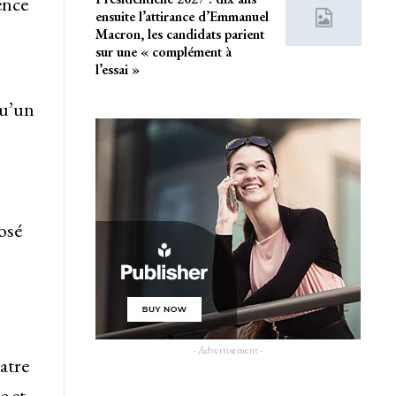
ence
ensuite l’attirance d’Emmanuel
Macron, les candidats parient
sur une « complément à
l’essai »
qu’un
osé
- Advertisement -
atre
e et