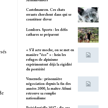
Castelmaurou. Ces chats
s
errants cherchent dans qui se
constituer élever
Lombers. Sports : les défis
cathares se préparent
« S’il acte moche, on se met en
rsés
manière “éco” » : hein les
refuges de alpinisme
expérimentent déjà la rigidité
du postérité
Venezuela : prisonnière
négociation depuis la fin des
années 2000, la maître Afiuni
de
retrouve sa remplie
nationalisme
Présidentielle 2027 : dix ans