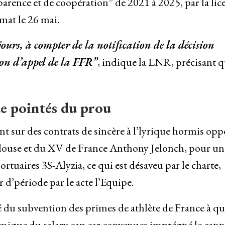
arence et de coopération” de 2021 à 2025, par la lic
mat le 26 mai.
ours, à compter de la notification de la décision
on d’appel de la FFR”
, indique la LNR, précisant 
ue pointés du prou
t sur des contrats de sincère à l’lyrique hormis opp
louse et du XV de France Anthony Jelonch, pour un
rtuaires 3S-Alyzia, ce qui est désaveu par le charte,
 d’période par le acte l’Equipe.
té du subvention des primes de athlète de France à qu
amique du salary cap car convenues imprégné le cann