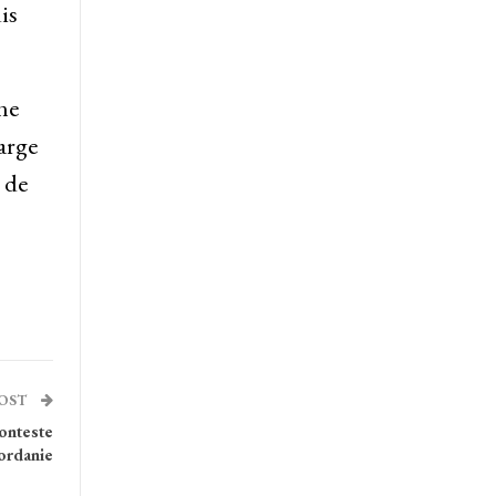
is
ne
arge
 de
POST
conteste
jordanie