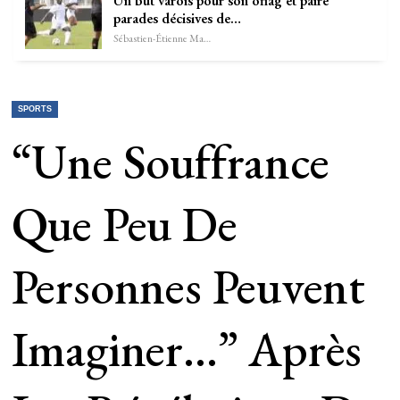
Un but varois pour son oflag et paire
parades décisives de…
Sébastien-Étienne Marechal
SPORTS
“Une Souffrance
Que Peu De
Personnes Peuvent
Imaginer…” Après