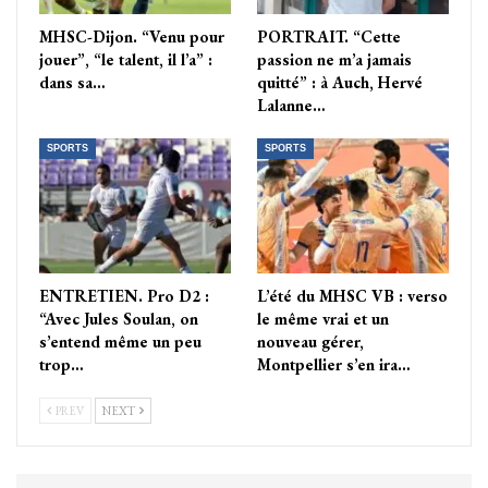
MHSC-Dijon. “Venu pour
PORTRAIT. “Cette
jouer”, “le talent, il l’a” :
passion ne m’a jamais
dans sa…
quitté” : à Auch, Hervé
Lalanne…
SPORTS
SPORTS
ENTRETIEN. Pro D2 :
L’été du MHSC VB : verso
“Avec Jules Soulan, on
le même vrai et un
s’entend même un peu
nouveau gérer,
trop…
Montpellier s’en ira…
PREV
NEXT