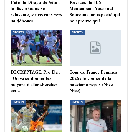
L’été de l’Arago de Sète :
Recrues de l’US
le discothèque se
Montauban : Youssouf
réinvente, six recrues vers
Soucouna, un capacité qui
un débours…
ne épreuve qu’à…
SPORTS
SPORTS
DÉCRYPTAGE. Pro D2 :
Tour de France Femmes
“On va se donner les
2026 : le course de la
moyens d’aller chercher
neuvième repos (Nice-
cet…
Nice)
SPORTS
SPORTS