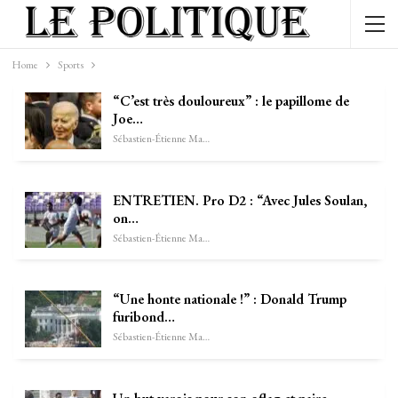
Home
Sports
“C’est très douloureux” : le papillome de
Joe…
Sébastien-Étienne Marechal
ENTRETIEN. Pro D2 : “Avec Jules Soulan,
on…
Sébastien-Étienne Marechal
“Une honte nationale !” : Donald Trump
furibond…
Sébastien-Étienne Marechal