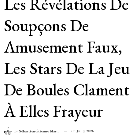
Les Révélations De
Soupçons De
Amusement Faux,
Les Stars De La Jeu
De Boules Clament
À Elles Frayeur
On
Jul 3, 2026
By
Sébastien-Étienne Marechal