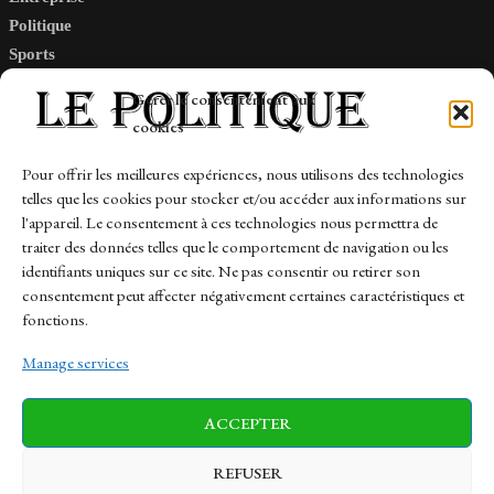
Politique
Sports
Tech
Gérer le consentement aux
Travail
cookies
Finance-Marches
Pour offrir les meilleures expériences, nous utilisons des technologies
telles que les cookies pour stocker et/ou accéder aux informations sur
Links
l'appareil. Le consentement à ces technologies nous permettra de
traiter des données telles que le comportement de navigation ou les
Contact
identifiants uniques sur ce site. Ne pas consentir ou retirer son
Sitemap
consentement peut affecter négativement certaines caractéristiques et
fonctions.
Manage services
News
Finance-Marches
Politics
ACCEPTER
Business
Tech
Health
Sports
Travel
REFUSER