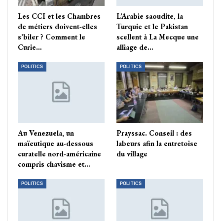
Les CCI et les Chambres
L’Arabie saoudite, la
de métiers doivent-elles
Turquie et le Pakistan
s’biler ? Comment le
scellent à La Mecque une
Curie…
alliage de…
POLITICS
POLITICS
Au Venezuela, un
Prayssac. Conseil : des
maïeutique au-dessous
labeurs afin la entretoise
curatelle nord-américaine
du village
compris chavisme et…
POLITICS
POLITICS