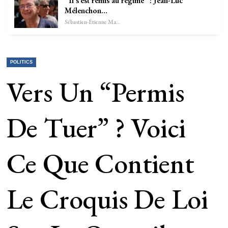
“Il s’est remis au régime” : Jean-Luc
Mélenchon…
Sébastien-Étienne Marechal
POLITICS
Vers Un “permis
De Tuer” ? Voici
Ce Que Contient
Le Croquis De Loi