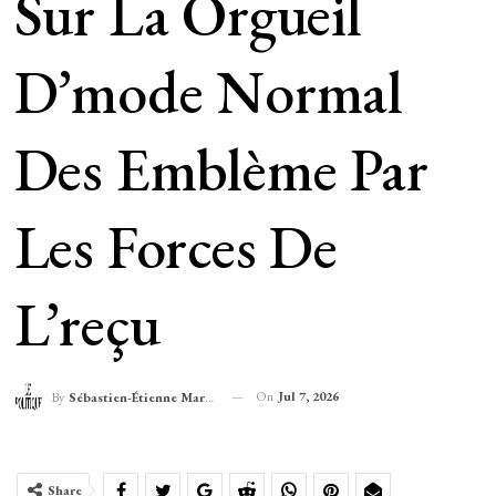
Sur La Orgueil
D’mode Normal
Des Emblème Par
Les Forces De
L’reçu
On
Jul 7, 2026
By
Sébastien-Étienne Marechal
Share