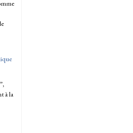
 comme
de
xique
”,
t à la