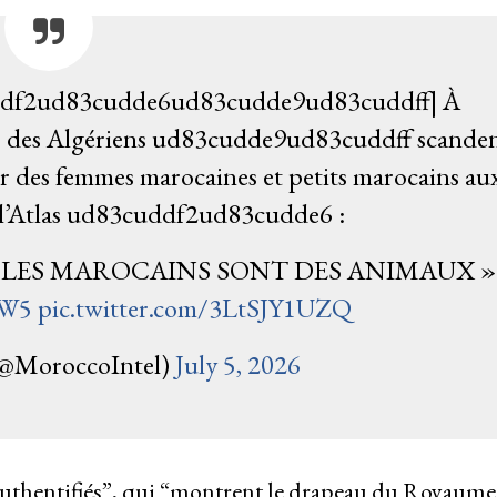
df2ud83cudde6ud83cudde9ud83cuddff| À
 des Algériens ud83cudde9ud83cuddff scande
ler des femmes marocaines et petits marocains au
 l’Atlas ud83cuddf2ud83cudde6 :
 LES MAROCAINS SONT DES ANIMAUX »
xW5
pic.twitter.com/3LtSJY1UZQ
(@MoroccoIntel)
July 5, 2026
authentifiés”, qui “montrent le drapeau du Royaume