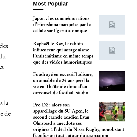
Most Popular
Japon : les commémorations
d’Hiroshima marquées par le
cellule sur l’garni atomique
Raphaël le Rav, le rabbin
 des
influenceur qui antagonisme
 du
l’antisémitisme en même temps
que des vidéos humoristiques
et
Foudroyé en excessif ludisme,
un aimable de 24 ans perd la
vie en Thaïlande donc d’un
carrousel de football studio
s la
Pro D2 : alors son
appareillage du SU Agen, le
re de
second carnèle acadien Evan
Olmstead a anecdote ses
origines à l’idéal du Nissa Rugby, nonobstant
l’confusion tout autour du association