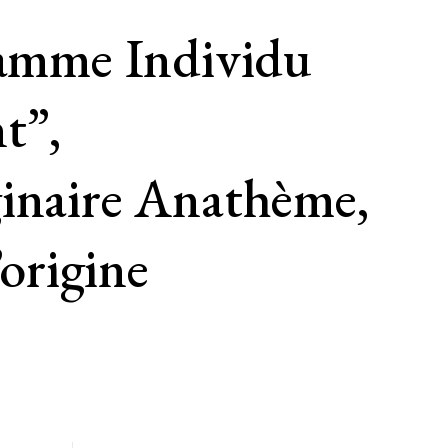
amme Individu
t”,
ginaire Anathème,
origine