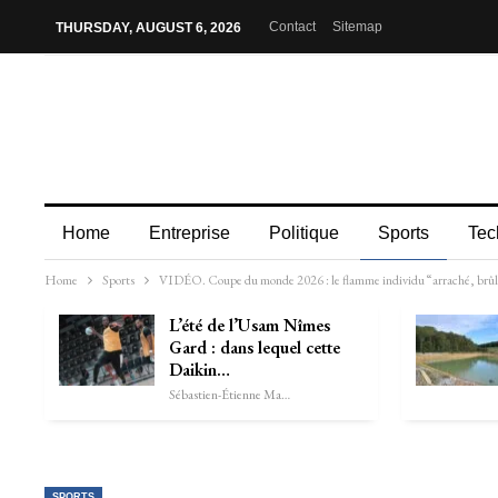
Contact
Sitemap
THURSDAY, AUGUST 6, 2026
Home
Entreprise
Politique
Sports
Tec
Home
Sports
VIDÉO. Coupe du monde 2026 : le flamme individu “arraché, brûlé e
L’été de l’Usam Nîmes
Gard : dans lequel cette
Daikin…
Sébastien-Étienne Marechal
SPORTS