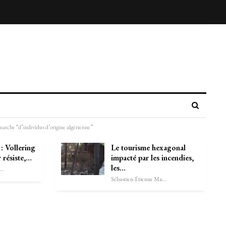
arche “d’individus d’origine algérienne”
: Vollering
Le tourisme hexagonal
 résiste,…
impacté par les incendies,
les…
astien-Étienne Marechal
Sébastien-Étienne Marechal