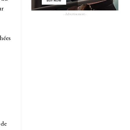
ur
- Advertisement -
chées
 de