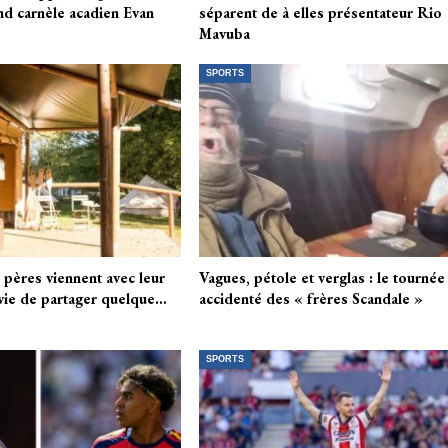
nd carnèle acadien Evan
séparent de à elles présentateur Rio
Mavuba
SPORTS
pères viennent avec leur
Vagues, pétole et verglas : le tournée
envie de partager quelque…
accidenté des « frères Scandale »
SPORTS