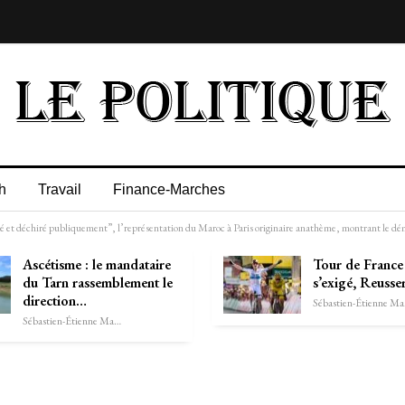
h
Travail
Finance-Marches
t déchiré publiquement”, l’représentation du Maroc à Paris originaire anathème, montrant le dém
Ascétisme : le mandataire
Tour de France 
du Tarn rassemblement le
s’exigé, Reusser
direction…
Séb
Sébastien-Étienne Marechal