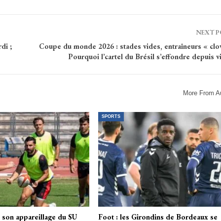
NEXT 
di ;
Coupe du monde 2026 : stades vides, entraîneurs « cl
Pourquoi l’cartel du Brésil s’effondre depuis v
More From A
SPORTS
s son appareillage du SU
Foot : les Girondins de Bordeaux se