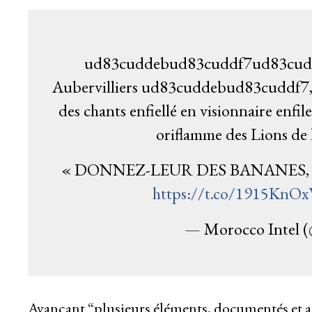
ud83cuddebud83cuddf7ud83cud
Aubervilliers ud83cuddebud83cuddf7,
des chants enfiellé en visionnaire enfi
oriflamme des Lions de
« DONNEZ-LEUR DES BANANES,
https://t.co/1915KnO
— Morocco Intel 
Avançant “plusieurs éléments, documentés et 