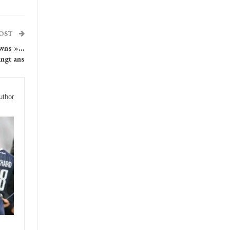
POST
owns »…
ingt ans
uthor