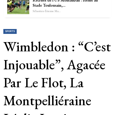
Recrues de l’US Montauban : formé au
Stade Toulousain,…
Sébastien-Étienne Marechal
SPORTS
Wimbledon : “C’est
Injouable”, Agacée
Par Le Flot, La
Montpelliéraine