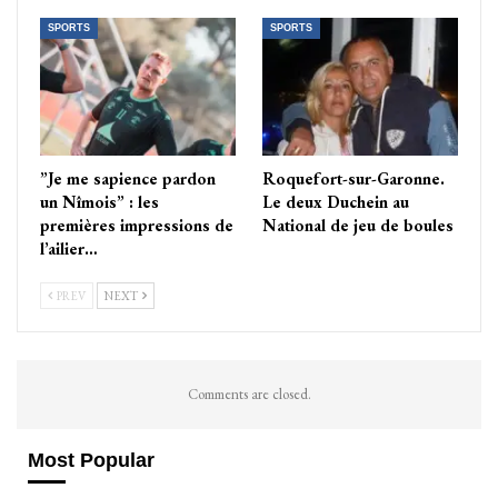
SPORTS
SPORTS
”Je me sapience pardon
Roquefort-sur-Garonne.
un Nîmois” : les
Le deux Duchein au
premières impressions de
National de jeu de boules
l’ailier…
PREV
NEXT
Comments are closed.
Most Popular