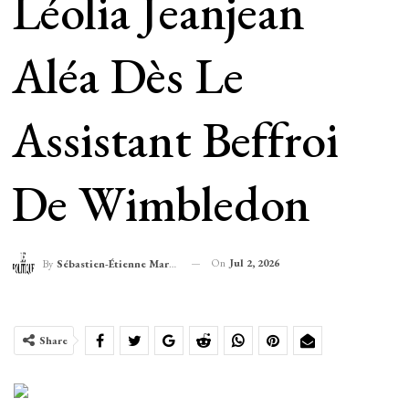
Léolia Jeanjean
Aléa Dès Le
Assistant Beffroi
De Wimbledon
On
Jul 2, 2026
By
Sébastien-Étienne Marechal
Share