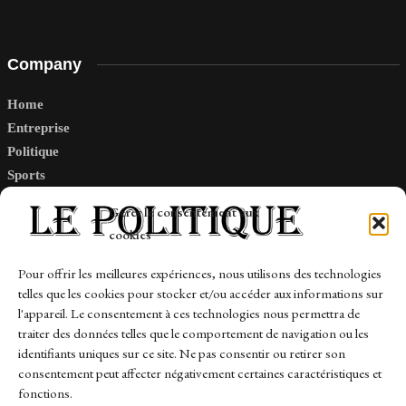
Company
Home
Entreprise
Politique
Sports
Tech
Gérer le consentement aux
Travail
cookies
Finance-Marches
Pour offrir les meilleures expériences, nous utilisons des technologies
telles que les cookies pour stocker et/ou accéder aux informations sur
Links
l'appareil. Le consentement à ces technologies nous permettra de
traiter des données telles que le comportement de navigation ou les
Contact
identifiants uniques sur ce site. Ne pas consentir ou retirer son
Sitemap
consentement peut affecter négativement certaines caractéristiques et
fonctions.