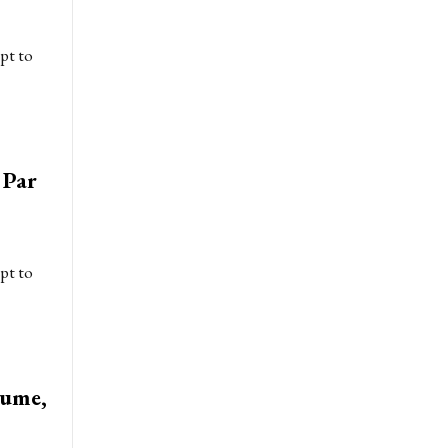
pt to
 Par
pt to
tume,