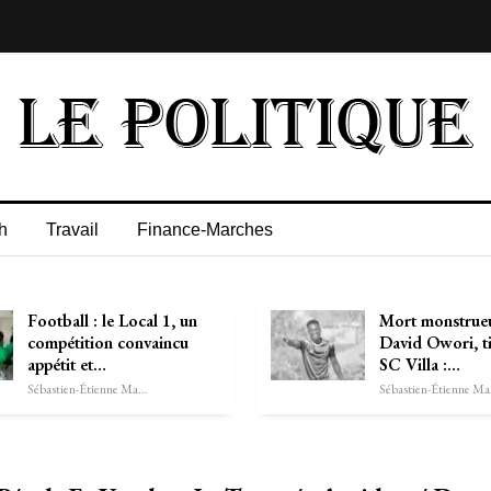
h
Travail
Finance-Marches
Football : le Local 1, un
Mort monstrue
compétition convaincu
David Owori, t
appétit et…
SC Villa :…
Sébastien-Étienne Marechal
Séb