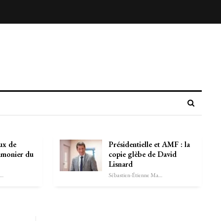
ux de
Présidentielle et AMF : la
imonier du
copie glèbe de David
Lisnard
astien-Étienne Marechal
Sébastien-Étienne Marechal