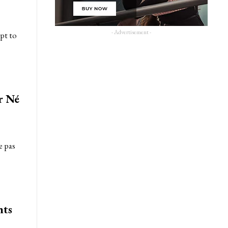
- Advertisement -
pt to
r Né
e pas
nts