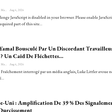
Sébastien-Étienne Marechal
Aug 6, 2026
enge JavaScript is disabled in your browser. Please enable JavaScri
equired part of this site…
Yamal Bousculé Par Un Discordant Travailleu
 ? Un Caîd De Fléchettes…
Sébastien-Étienne Marechal
Aug 6, 2026
 Fraîchement interrogé par un média anglais, Luke Littler avoue n
té…
-Uni : Amplification De 39 % Des Signaleme
Durcissement