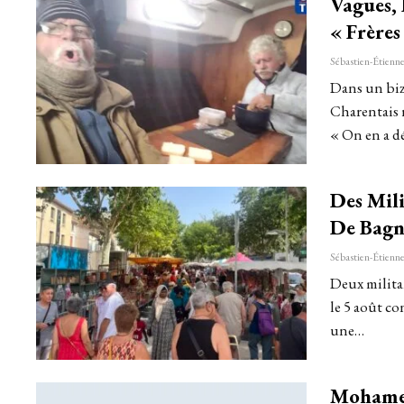
Vagues, 
« Frères
Dans un bizu
Charentais r
« On en a dé
Des Mil
De Bagn
Deux milita
le 5 août c
une…
Mohamed