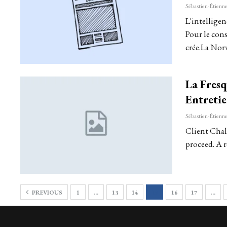
L'intelligenc
Pour le cons
crée.La Norv
La Fres
Entreti
Client Chall
proceed. A r
PREVIOUS
1
…
13
14
15
16
17
…