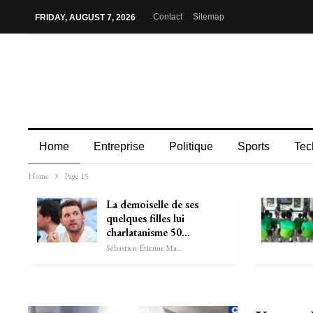
Contact
Sitemap
FRIDAY, AUGUST 7, 2026
Home
Entreprise
Politique
Sports
Tec
Home
Page 15
La demoiselle de ses
quelques filles lui
charlatanisme 50…
Sébastien-Étienne Marechal