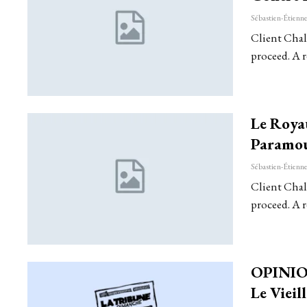
Client Chall
proceed. A r
Le Roya
Paramo
Client Chall
proceed. A r
OPINION.
Le Vieil