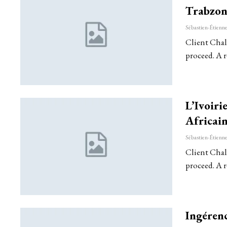
Trabzon
Client Chall
proceed. A r
L’Ivoir
Africai
Client Chall
proceed. A r
Ingérenc