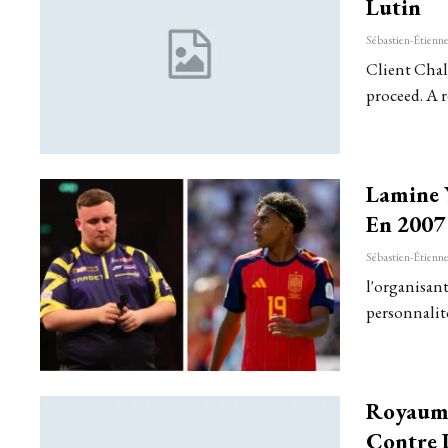
Lutin
Client Chall
proceed. A r
Lamine 
En 2007
l'organisant
personnali
Royaume
Contre 