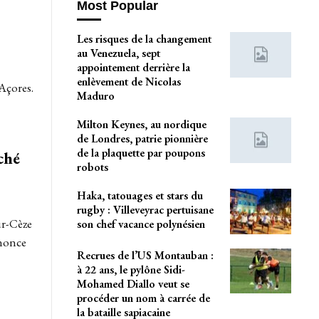
Most Popular
Les risques de la changement
au Venezuela, sept
appointement derrière la
enlèvement de Nicolas
 Açores.
Maduro
Milton Keynes, au nordique
de Londres, patrie pionnière
de la plaquette par poupons
ché
robots
Haka, tatouages et stars du
rugby : Villeveyrac pertuisane
ur-Cèze
son chef vacance polynésien
énonce
Recrues de l’US Montauban :
à 22 ans, le pylône Sidi-
Mohamed Diallo veut se
procéder un nom à carrée de
la bataille sapiacaine