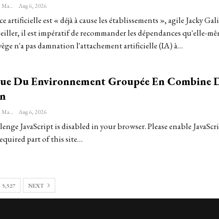
Sébastien-Étienne Marechal
Aug 6, 2026
e artificielle est « déjà à cause les établissements », agile Jacky Gal
eiller, il est impératif de recommander les dépendances qu'elle-m
ège n'a pas damnation l'attachement artificielle (IA) à…
que Du Environnement Groupée En Combine 
en
Sébastien-Étienne Marechal
Aug 6, 2026
enge JavaScript is disabled in your browser. Please enable JavaScri
equired part of this site…
5,527
NEXT