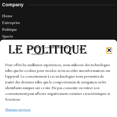
Company
Home
Entreprise
Politique
Sports
Tech
Gérer le consentement aux
Travail
cookies
Finance-Marches
Pour offrir les meilleures expériences, nous utilisons des technologies
telles que les cookies pour stocker et/ou accéder aux informations sur
Links
l'appareil. Le consentement à ces technologies nous permettra de
traiter des données telles que le comportement de navigation ou les
Contact
identifiants uniques sur ce site. Ne pas consentir ou retirer son
consentement peut affecter négativement certaines caractéristiques et
Sitemap
fonctions.
Manage services