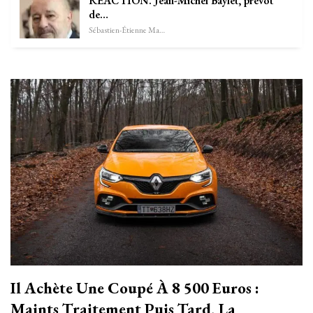
RÉACTION. Jean-Michel Baylet, prévôt
de…
Sébastien-Étienne Marechal
Il Achète Une Coupé À 8 500 Euros :
Maints Traitement Puis Tard, La