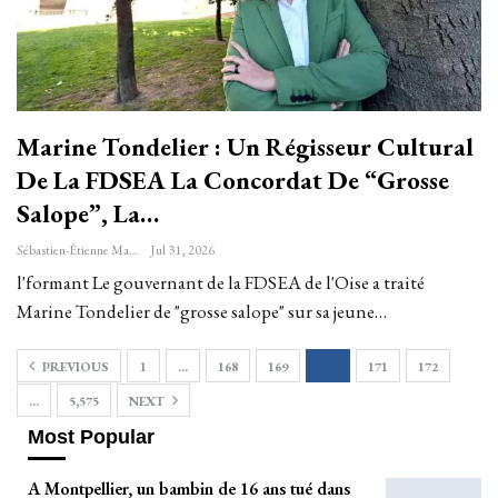
Marine Tondelier : Un Régisseur Cultural
De La FDSEA La Concordat De “grosse
Salope”, La…
Sébastien-Étienne Marechal
Jul 31, 2026
l'formant Le gouvernant de la FDSEA de l'Oise a traité
Marine Tondelier de "grosse salope" sur sa jeune…
PREVIOUS
1
…
168
169
170
171
172
…
5,575
NEXT
Most Popular
A Montpellier, un bambin de 16 ans tué dans