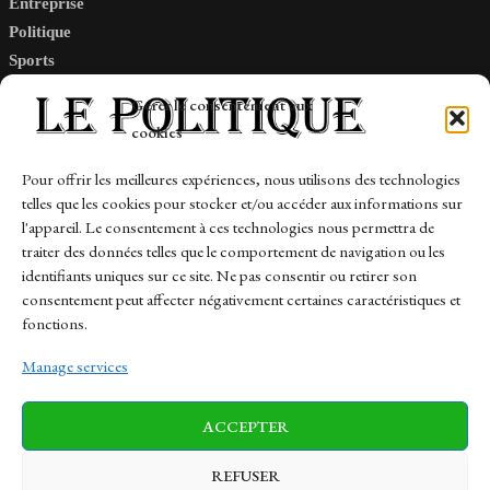
Entreprise
Politique
Sports
Tech
Gérer le consentement aux
Travail
cookies
Finance-Marches
Pour offrir les meilleures expériences, nous utilisons des technologies
telles que les cookies pour stocker et/ou accéder aux informations sur
Links
l'appareil. Le consentement à ces technologies nous permettra de
traiter des données telles que le comportement de navigation ou les
Contact
identifiants uniques sur ce site. Ne pas consentir ou retirer son
Sitemap
consentement peut affecter négativement certaines caractéristiques et
fonctions.
Manage services
News
Finance-Marches
Politics
ACCEPTER
Business
Tech
Health
Sports
Travel
REFUSER