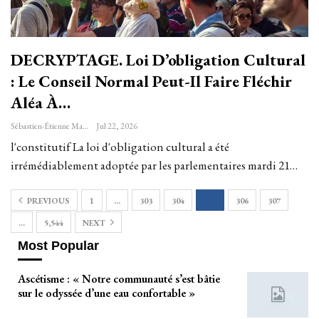
DECRYPTAGE. Loi D’obligation Cultural
: Le Conseil Normal Peut-Il Faire Fléchir
Aléa À…
Sébastien-Étienne Marechal
Jul 22, 2026
l'constitutif La loi d'obligation cultural a été
irrémédiablement adoptée par les parlementaires mardi 21…
PREVIOUS
1
…
303
304
305
306
307
…
5,544
NEXT
Most Popular
Ascétisme : « Notre communauté s’est bâtie
sur le odyssée d’une eau confortable »