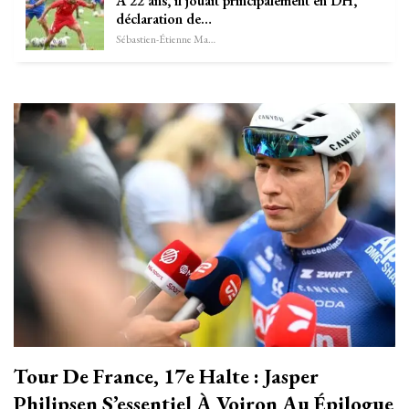
À 22 ans, il jouait principalement en DH,
déclaration de…
Sébastien-Étienne Marechal
Tour De France, 17e Halte : Jasper
Philipsen S’essentiel À Voiron Au Épilogue