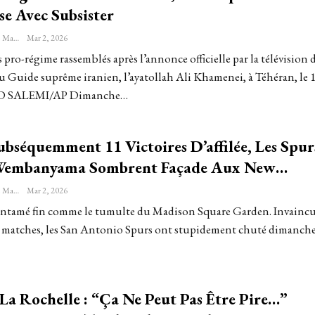
se Avec Subsister
Sébastien-Étienne Marechal
Mar 2, 2026
 pro-régime rassemblés après l’annonce officielle par la télévision 
u Guide suprême iranien, l’ayatollah Ali Khamenei, à Téhéran, le 1
ID SALEMI/AP Dimanche…
bséquemment 11 Victoires D’affilée, Les Spur
Wembanyama Sombrent Façade Aux New…
Sébastien-Étienne Marechal
Mar 2, 2026
a entamé fin comme le tumulte du Madison Square Garden. Invainc
 matches, les San Antonio Spurs ont stupidement chuté dimanch
La Rochelle : “Ça Ne Peut Pas Être Pire…”