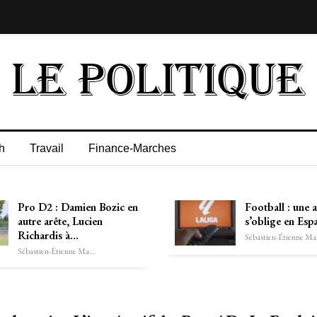
h
Travail
Finance-Marches
Pro D2 : Damien Bozic en
Football : une a
autre arête, Lucien
s’oblige en Esp
Richardis à…
Séb
Sébastien-Étienne Marechal