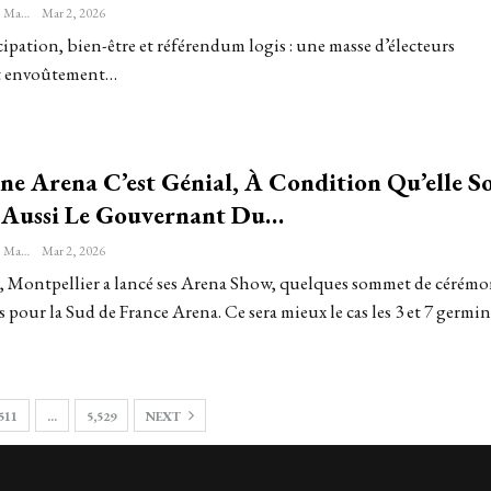
Sébastien-Étienne Marechal
Mar 2, 2026
icipation, bien-être et référendum logis : une masse d’électeurs
it envoûtement…
ne Arena C’est Génial, À Condition Qu’elle So
, Aussi Le Gouvernant Du…
Sébastien-Étienne Marechal
Mar 2, 2026
, Montpellier a lancé ses Arena Show, quelques sommet de cérémo
 pour la Sud de France Arena. Ce sera mieux le cas les 3 et 7 germin
511
…
5,529
NEXT