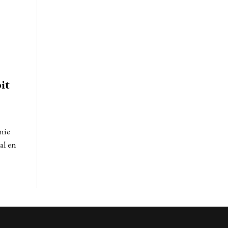
it
nie
al en