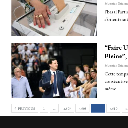
l'basal Part
s’orientera
“Faire U
Pleine”
Cette temps
consécutives
même…
PREVIOUS
1
…
3,507
3,508
3,509
3,510
3,