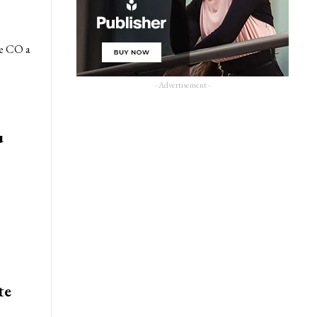
le CO a
- Advertisement -
u
te