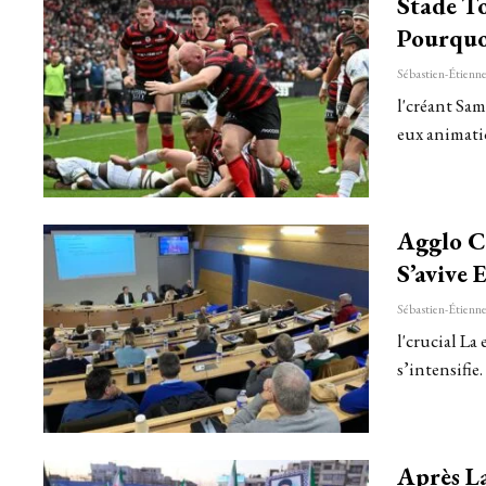
Stade To
Pourquo
l'créant Sam
eux animat
Agglo C
S’avive
l'crucial L
s’intensifie
Après L