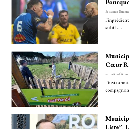
Pourquo
l'ingrédient
subi le…
Municipa
Cœur Re
l'instaurant
compagnons
Municipa
Liste”, 