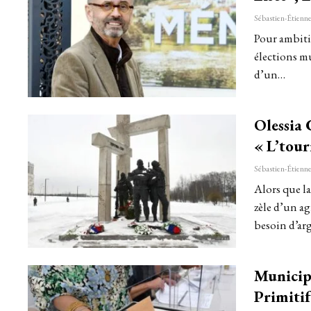
Pour ambitio
élections m
d’un…
Olessia 
« L’tou
Alors que la
zèle d’un ag
besoin d’arg
Municip
Primiti