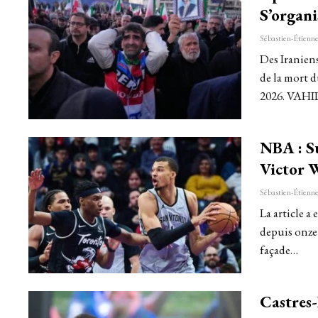
S’organi
Des Iraniens
de la mort d
2026. VAH
NBA : Su
Victor 
La article 
depuis onze
façade…
Castres-