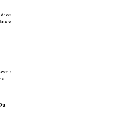
 de ces
lature
avec le
e a
Du