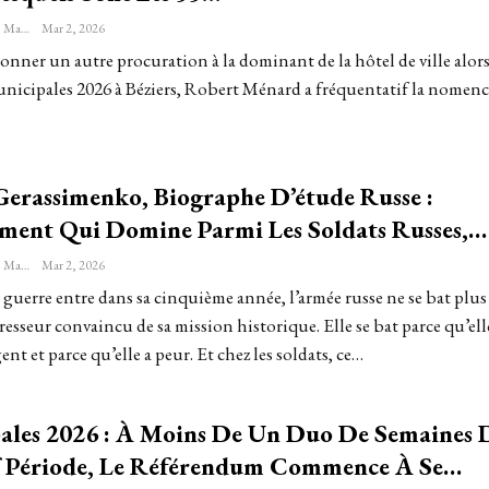
Sébastien-Étienne Marechal
Mar 2, 2026
nner un autre procuration à la dominant de la hôtel de ville alors
unicipales 2026 à Béziers, Robert Ménard a fréquentatif la nomenc
Gerassimenko, Biographe D’étude Russe :
rment Qui Domine Parmi Les Soldats Russes,…
Sébastien-Étienne Marechal
Mar 2, 2026
 guerre entre dans sa cinquième année, l’armée russe ne se bat plus 
resseur convaincu de sa mission historique. Elle se bat parce qu’ell
ent et parce qu’elle a peur. Et chez les soldats, ce…
ales 2026 : À Moins De Un Duo De Semaines 
f Période, Le Référendum Commence À Se…