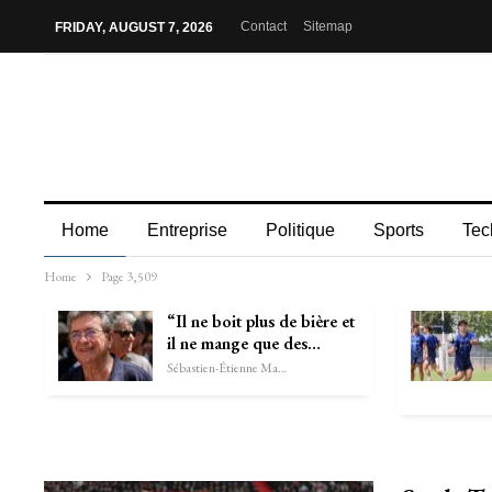
Contact
Sitemap
FRIDAY, AUGUST 7, 2026
Home
Entreprise
Politique
Sports
Tec
Home
Page 3,509
“Il ne boit plus de bière et
il ne mange que des…
Sébastien-Étienne Marechal