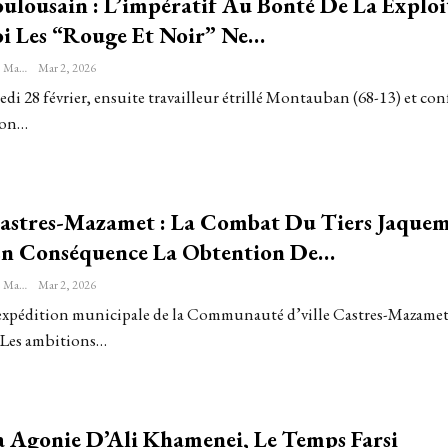
ulousain : L’impératif Au Bonté De La Explo
i Les “rouge Et Noir” Ne…
Sébastien-Étienne Marechal
Mar 2, 2026
edi 28 février, ensuite travailleur étrillé Montauban (68-13) et con
ion…
astres-Mazamet : La Combat Du Tiers Jaque
 En Conséquence La Obtention De…
Sébastien-Étienne Marechal
Mar 2, 2026
a expédition municipale de la Communauté d’ville Castres-Mazame
. Les ambitions…
a Agonie D’Ali Khamenei, Le Temps Farsi