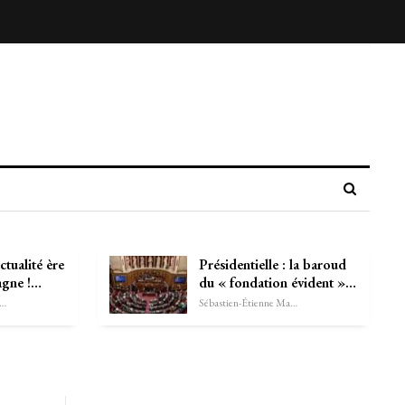
ctualité ère
Présidentielle : la baroud
agne !…
du « fondation évident »…
astien-Étienne Marechal
Sébastien-Étienne Marechal