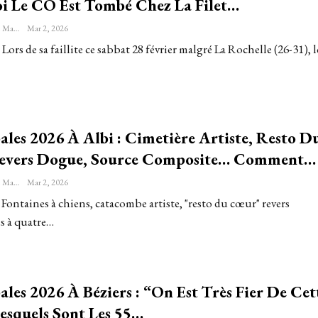
i Le CO Est Tombé Chez La Filet…
Sébastien-Étienne Marechal
Mar 2, 2026
 Lors de sa faillite ce sabbat 28 février malgré La Rochelle (26-31), 
les 2026 À Albi : Cimetière Artiste, Resto D
vers Dogue, Source Composite… Comment…
Sébastien-Étienne Marechal
Mar 2, 2026
 Fontaines à chiens, catacombe artiste, "resto du cœur" revers
 à quatre…
les 2026 À Béziers : “On Est Très Fier De Cet
Lesquels Sont Les 55…