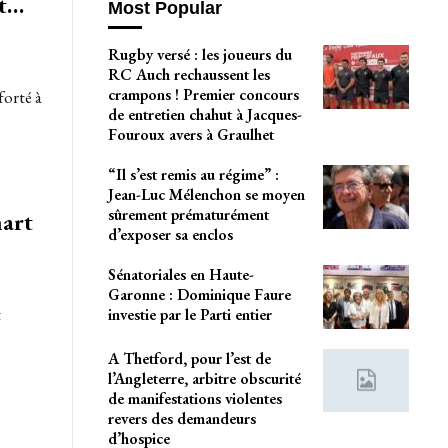
it…
Most Popular
Rugby versé : les joueurs du
RC Auch rechaussent les
crampons ! Premier concours
forté à
de entretien chahut à Jacques-
Fouroux avers à Graulhet
“Il s’est remis au régime” :
Jean-Luc Mélenchon se moyen
sûrement prématurément
mart
d’exposer sa enclos
Sénatoriales en Haute-
Garonne : Dominique Faure
t
investie par le Parti entier
A Thetford, pour l’est de
l’Angleterre, arbitre obscurité
de manifestations violentes
revers des demandeurs
d’hospice