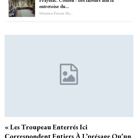
Prayssac. Conseil : des labeurs afin la
entretoise du…
Sébastien-Étienne Marechal
« Les Troupeau Enterrés Ici
Correspondent Entiers À L’présage Qu’un