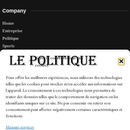
Company
Home
Entreprise
Politique
Sports
Tech
Gérer le consentement aux
Travail
cookies
Finance-Marches
Pour offrir les meilleures expériences, nous utilisons des technologies
telles que les cookies pour stocker et/ou accéder aux informations sur
Links
l'appareil. Le consentement à ces technologies nous permettra de
traiter des données telles que le comportement de navigation ou les
Contact
identifiants uniques sur ce site. Ne pas consentir ou retirer son
consentement peut affecter négativement certaines caractéristiques et
Sitemap
fonctions.
Manage services