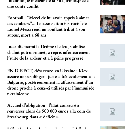
Infantino, le meneur de la Fifa, frontispice à
une conte conflit
Football : “Merci de lui avoir appris à aimer
ces couleurs”… Le association instructif de
Lionel Messi rend un ronflant tribut à son
auteur, mort à 68 ans
Incendie parmi la Drôme : le feu, stabilisé
chahut potron-minet, a repris inférieurement
l’suite de la ardeur et a à peine progressé
EN DIRECT, désaccord en Ukraine : Kiev
assure ne pas diligent juste « bénévolement » la
Bulgarie, postérieurement la affaissement d’un
drone proche à ceux-ci utilisés par l’immunisée
ukrainienne
Accueil d’obligation : l’Etat consacré à
renverser alors de 500 000 euros à la coin de
Strasbourg dans « déficit »