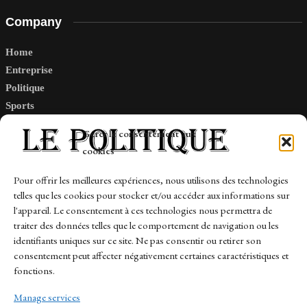
Company
Home
Entreprise
Politique
Sports
Tech
Gérer le consentement aux
Travail
cookies
Finance-Marches
Pour offrir les meilleures expériences, nous utilisons des technologies
telles que les cookies pour stocker et/ou accéder aux informations sur
Links
l'appareil. Le consentement à ces technologies nous permettra de
traiter des données telles que le comportement de navigation ou les
Contact
identifiants uniques sur ce site. Ne pas consentir ou retirer son
Sitemap
consentement peut affecter négativement certaines caractéristiques et
fonctions.
Manage services