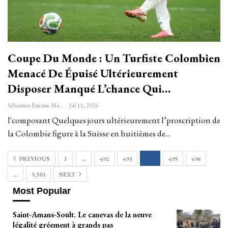
Coupe Du Monde : Un Turfiste Colombien
Menacé De Épuisé Ultérieurement
Disposer Manqué L’chance Qui…
Sébastien-Étienne Marechal
Jul 11, 2026
l'composant Quelques jours ultérieurement l’proscription de
la Colombie figure à la Suisse en huitièmes de…
PREVIOUS
1
…
492
493
494
495
496
…
5,503
NEXT
Most Popular
Saint-Amans-Soult. Le canevas de la neuve
légalité gréement à grands pas