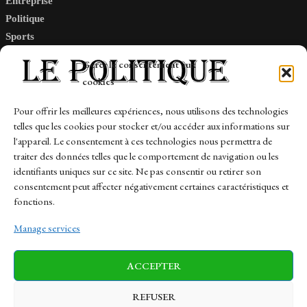
Entreprise
Politique
Sports
Tech
Gérer le consentement aux
Travail
cookies
Finance-Marches
Pour offrir les meilleures expériences, nous utilisons des technologies
telles que les cookies pour stocker et/ou accéder aux informations sur
Links
l'appareil. Le consentement à ces technologies nous permettra de
traiter des données telles que le comportement de navigation ou les
Contact
identifiants uniques sur ce site. Ne pas consentir ou retirer son
consentement peut affecter négativement certaines caractéristiques et
Sitemap
fonctions.
Manage services
News
Finance-Marches
Politics
ACCEPTER
Business
Tech
Health
Sports
Travel
REFUSER