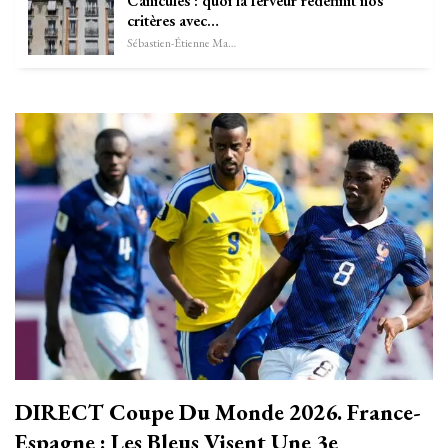
Canicules : quoi la ferveur redéfinit nos
critères avec…
Sébastien-Étienne Marechal
DIRECT Coupe Du Monde 2026. France-
Espagne : Les Bleus Visent Une 3e