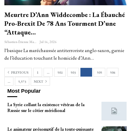
Meurtre D’Ann Widdecombe : La Ébauché
Pro-Brexit De 78 Ans Tourment D’une
“attaque…
Sébastien-Étienne Marechal
Jul 14, 2026
l'basique La maréchaussée antiterroriste anglo-saxon, garnie
de l’éducation touchant le homicide d’Ann…
PREVIOUS
1
…
502
503
504
505
506
…
5,573
NEXT
Most Popular
La Syrie collant la existence vétéran de la
Russie sur le côtier méridional
Le animateur présomptif de la toute-puissante