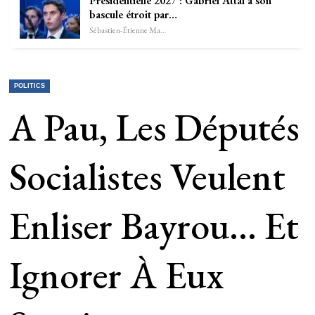
Présidentielle 2027 : Gabriel Attal à son
bascule étroit par…
Sébastien-Étienne Marechal
POLITICS
A Pau, Les Députés
Socialistes Veulent
Enliser Bayrou… Et
Ignorer À Eux