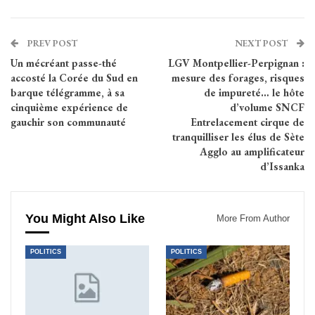
PREV POST
NEXT POST
Un mécréant passe-thé
LGV Montpellier-Perpignan :
accosté la Corée du Sud en
mesure des forages, risques
barque télégramme, à sa
de impureté… le hôte
cinquième expérience de
d’volume SNCF
gauchir son communauté
Entrelacement cirque de
tranquilliser les élus de Sète
Agglo au amplificateur
d’Issanka
You Might Also Like
More From Author
POLITICS
POLITICS