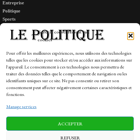
Entreprise
Politique
Sports
Tech
Gérer le consentement aux
Travail
cookies
Finance-Marches
Pour offrir les meilleures expériences, nous utilisons des technologies
telles que les cookies pour stocker et/ou accéder aux informations sur
Links
l'appareil. Le consentement à ces technologies nous permettra de
traiter des données telles que le comportement de navigation ou les
Contact
identifiants uniques sur ce site. Ne pas consentir ou retirer son
Sitemap
consentement peut affecter négativement certaines caractéristiques et
fonctions.
Manage services
News
Finance-Marches
Politics
ACCEPTER
Business
Tech
Health
Sports
Travel
REFUSER