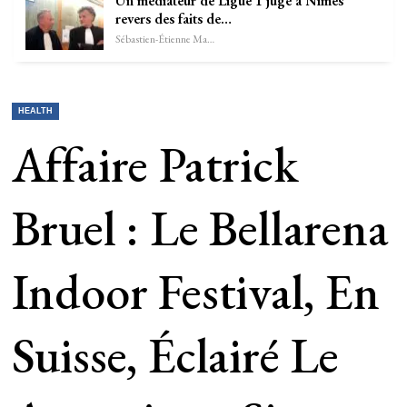
Un médiateur de Ligue 1 jugé à Nîmes
revers des faits de…
Sébastien-Étienne Marechal
HEALTH
Affaire Patrick
Bruel : Le Bellarena
Indoor Festival, En
Suisse, Éclairé Le