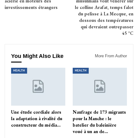
aciérie en moteurs des
musulmans vont vénérer sur
investissements étrangers
le colline Arafat, temps falot
du pelisse à La Mecque, en
dessous des températures
qui devraient outrepasser
45 °C
You Might Also Like
More From Author
HEALTH
HEALTH
Une étude cordiale alors
Naufrage de 173 migrants
la adaptation à rivalité du
pour la Manche : le
constructeur du média…
batelier du baleinière
voué à un an de…