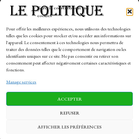
Tech
Gérer le consentement aux
Travail
cookies
Finance-Marches
Pour offrir les meilleures expériences, nous utilisons des technologies
telles que les cookies pour stocker et/ou accéder aux informations sur
Links
l'appareil. Le consentement à ces technologies nous permettra de
traiter des données telles que le comportement de navigation ou les
Contact
identifiants uniques sur ce site. Ne pas consentir ou retirer son
consentement peut affecter négativement certaines caractéristiques et
Sitemap
fonctions.
Manage services
News
Finance-Marches
Politics
ACCEPTER
Business
Tech
Health
Sports
Travel
REFUSER
AFFICHER LES PRÉFÉRENCES
© 1997-2026 - lepolitique.net. All Rights Reserved.