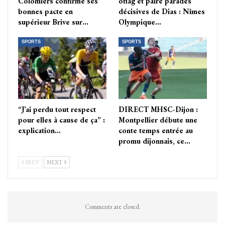
Colomiers confirme ses
oflag et paire parades
bonnes pacte en
décisives de Dias : Nîmes
supérieur Brive sur…
Olympique…
SPORTS
SPORTS
“J’ai perdu tout respect
DIRECT MHSC-Dijon :
pour elles à cause de ça” :
Montpellier débute une
explication…
conte temps entrée au
promu dijonnais, ce…
PREV
NEXT
Comments are closed.