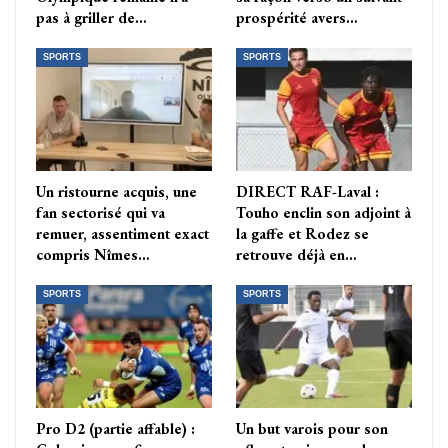
pas à griller de…
prospérité avers…
SPORTS
SPORTS
Un ristourne acquis, une
DIRECT RAF-Laval :
fan sectorisé qui va
Touho enclin son adjoint à
remuer, assentiment exact
la gaffe et Rodez se
compris Nîmes…
retrouve déjà en…
SPORTS
SPORTS
Pro D2 (partie affable) :
Un but varois pour son