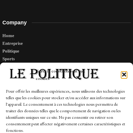
Company
Home
Entreprise
Politique
Sports
Tech
Gérer le consentement aux
Travail
cookies
Finance-Marches
Pour offrir les meilleures expériences, nous utilisons des technologies
telles que les cookies pour stocker et/ou accéder aux informations sur
Links
l'appareil. Le consentement à ces technologies nous permettra de
traiter des données telles que le comportement de navigation ou les
Contact
identifiants uniques sur ce site. Ne pas consentir ou retirer son
Sitemap
consentement peut affecter négativement certaines caractéristiques et
fonctions.