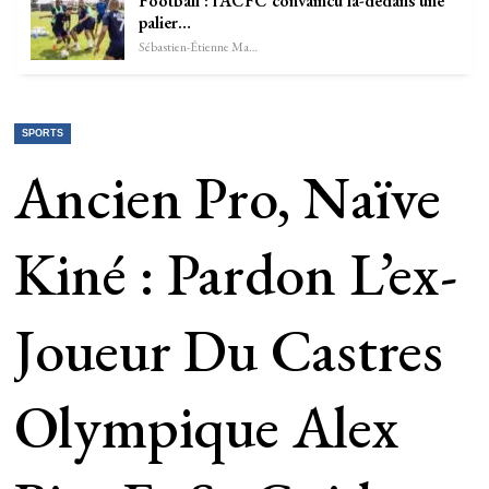
Football : l’ACFC convaincu là-dedans une
palier…
Sébastien-Étienne Marechal
SPORTS
Ancien Pro, Naïve
Kiné : Pardon L’ex-
Joueur Du Castres
Olympique Alex