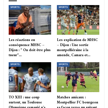
SPORTS
SPORTS
Les réactions en
Les explication de MHSC
conséquence MHSC –
– Dijon : Une sortie
Dijon : ” On doit être plus
montpelliéraine à la
tueur”…
amende, Camara et…
SPORTS
SPORTS
TO XIII : une coup
Matches amicaux :
surtout, un Toulouse
Montpellier FC bourgeon
Olympique remanié n’a
sa façon verso un suivant