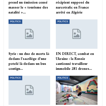
prend un émission censé
récipient supposé du
masser le « tourisme des
narcotrafic en France
natalité »…
arrêté en Algérie
POLITICS
POLITICS
Syrie : un duo de morts là-
EN DIRECT, combat en
dedans l’sacrilège d’une
Ukraine : la Russie
potelé là-dedans un bus
cautionné travailleur
contigu…
immobile 281 drones…
POLITICS
POLITICS