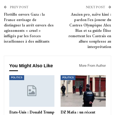
PREV POST
NEXT POST
Flottille envers Gaza : la
Ancien pro, naïve kiné :
France envisage de
pardon l’ex-joueur du
distinguer la arrêt envers des
Castres Olympique Alex
agissements « cruel »
Bias et sa guide Élise
infligés par les forces
remettent les Castrais en
israéliennes à des militants
allure souplesse au
interprétation
You Might Also Like
More From Author
POLITICS
POLITICS
Etats-Unis : Donald Trump
DZ Mafia : un récent