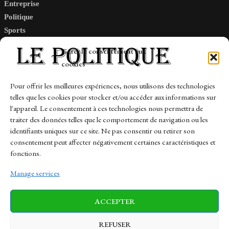
Entreprise
Politique
Sports
Tech
Gérer le consentement aux
Travail
cookies
Finance-Marches
Pour offrir les meilleures expériences, nous utilisons des technologies
telles que les cookies pour stocker et/ou accéder aux informations sur
Links
l'appareil. Le consentement à ces technologies nous permettra de
traiter des données telles que le comportement de navigation ou les
Contact
identifiants uniques sur ce site. Ne pas consentir ou retirer son
Sitemap
consentement peut affecter négativement certaines caractéristiques et
fonctions.
Manage services
News
Finance-Marches
Politics
ACCEPTER
Business
Tech
Health
Sports
Travel
REFUSER