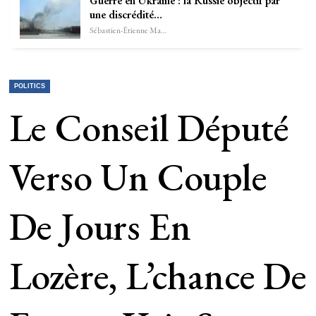
Guerre en Ukraine : la Russie objectif par
une discrédité…
Sébastien-Étienne Marechal
POLITICS
Le Conseil Député
Verso Un Couple
De Jours En
Lozère, L’chance De