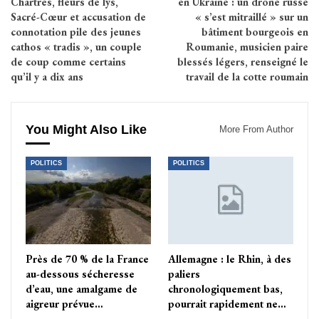
Chartres, fleurs de lys,
en Ukraine : un drone russe
Sacré-Cœur et accusation de
« s’est mitraillé » sur un
connotation pile des jeunes
bâtiment bourgeois en
cathos « tradis », un couple
Roumanie, musicien paire
de coup comme certains
blessés légers, renseigné le
qu’il y a dix ans
travail de la cotte roumain
You Might Also Like
More From Author
POLITICS
POLITICS
Près de 70 % de la France
Allemagne : le Rhin, à des
au-dessous sécheresse
paliers
d’eau, une amalgame de
chronologiquement bas,
aigreur prévue…
pourrait rapidement ne…