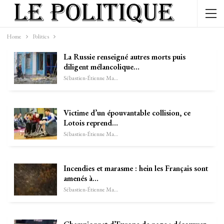
Home
Politics
La Russie renseigné autres morts puis
diligent mélancolique…
Sébastien-Étienne Marechal
Victime d’un épouvantable collision, ce
Lotois reprend…
Sébastien-Étienne Marechal
Incendies et marasme : hein les Français sont
amenés à…
Sébastien-Étienne Marechal