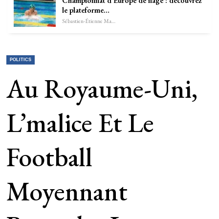
Championnat d’Europe de nage : découvrez
le plateforme…
Sébastien-Étienne Marechal
POLITICS
Au Royaume-Uni,
L’malice Et Le
Football
Moyennant