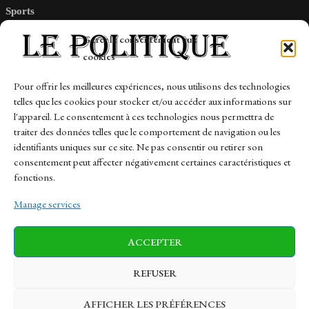
Sports
Tech
Gérer le consentement aux
Travail
cookies
Finance-Marches
Pour offrir les meilleures expériences, nous utilisons des technologies
telles que les cookies pour stocker et/ou accéder aux informations sur
Links
l'appareil. Le consentement à ces technologies nous permettra de
traiter des données telles que le comportement de navigation ou les
Contact
identifiants uniques sur ce site. Ne pas consentir ou retirer son
consentement peut affecter négativement certaines caractéristiques et
Sitemap
fonctions.
Manage services
News
Finance-Marches
Politics
ACCEPTER
Business
Tech
Health
Sports
Travel
REFUSER
AFFICHER LES PRÉFÉRENCES
© 1997-2026 - lepolitique.net. All Rights Reserved.