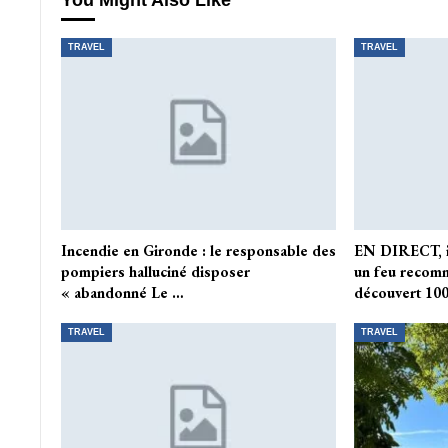
You Might Also Like
TRAVEL
TRAVEL
Incendie en Gironde : le responsable des
EN DIRECT, in
pompiers halluciné disposer
un feu recom
« abandonné Le …
découvert 10
TRAVEL
TRAVEL