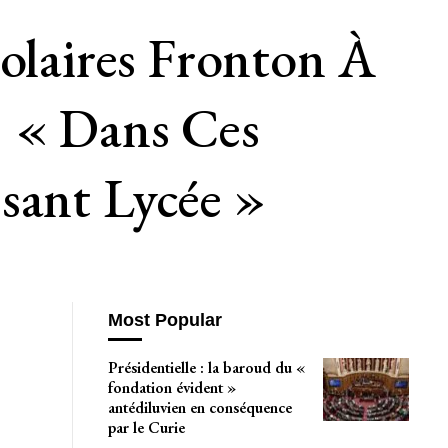
colaires Fronton À
: « Dans Ces
sant Lycée »
Most Popular
Présidentielle : la baroud du «
fondation évident »
antédiluvien en conséquence
par le Curie