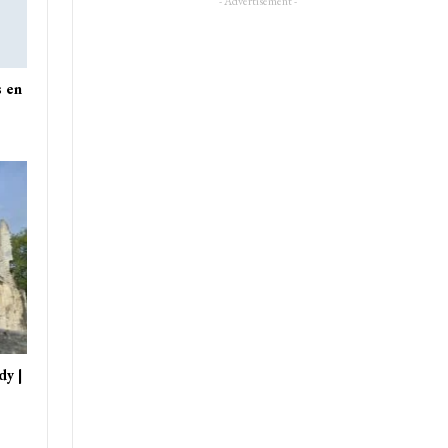
- Advertisement -
s en
dy |