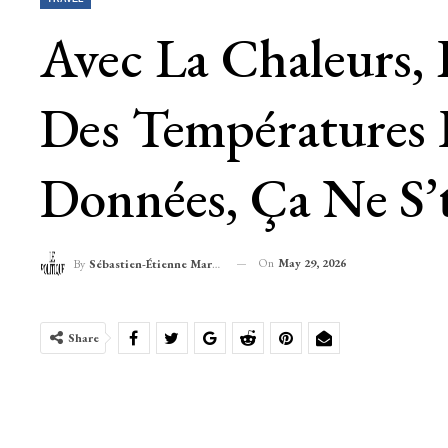
Avec La Chaleurs, 
Des Températures 
Données, Ça Ne S’t
On
May 29, 2026
By
Sébastien-Étienne Marechal
Share