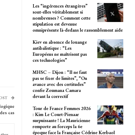
Les “ingérences étrangères”
sont-elles véritablement si
nombreuses ? Comment cette
stipulation est devenue
omniprésente là-dedans le rassemblement aide
Kiev en absence de louange
antibalistique : “Les
Européens ne maîtrisent pas
ces technologies”
MHSC – Dijon : “Il ne faut
pas se fixer de limites”, “On
avance avec des certitudes”
confie Zoumana Camara
devant la correctif
POST
logique
Tour de France Femmes 2026
 des cas
: Kim Le Court-Pienaar
surpuissante ! La Mauricienne
remporte au forceps la 6e
époque face la Française Cédrine Kerbaol
uthor