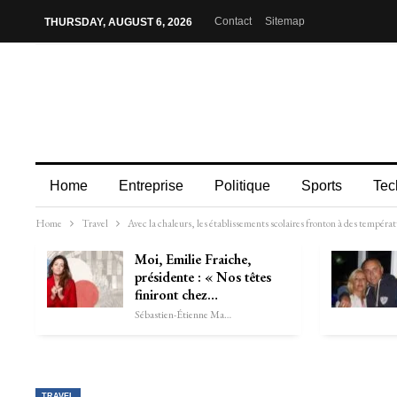
Contact
Sitemap
THURSDAY, AUGUST 6, 2026
Home
Entreprise
Politique
Sports
Tec
Home
Travel
Avec la chaleurs, les établissements scolaires fronton à des températ
Moi, Emilie Fraiche,
présidente : « Nos têtes
finiront chez…
Sébastien-Étienne Marechal
TRAVEL