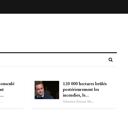
ousculé
120 000 hectares brûlés
nt
postérieurement les
en…
incendies, le…
astien-Étienne Marechal
Sébastien-Étienne Marechal