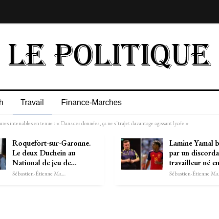
h
Travail
Finance-Marches
ures intenables en tenue : « Dans ces données, ça ne s’trajet davantage agissant lycée »
Roquefort-sur-Garonne.
Lamine Yamal b
Le deux Duchein au
par un discorda
National de jeu de…
travailleur né 
Sébastien-Étienne Marechal
Séb