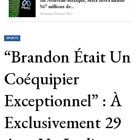
Au Nouveau-Mexique, Meta devra infuser
567 millions de…
Sébastien-Étienne Marechal
SPORTS
“Brandon Était Un
Coéquipier
Exceptionnel” : À
Exclusivement 29