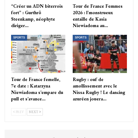
“Créer un ADN biterrois
Tour de France Femmes
fort” : Gurthrö
2026 : l’monstrueux
Steenkamp, néophyte
entaille de Kasia
diriger…
Niewiadoma au…
SPORTS
SPORTS
Tour de France femelle,
Rugby : ouf de
7e date : Katarzyna
amollissement avec le
Niewiadoma s’empare du
Nissa Rugby ! Le dancing
pull et s’avance…
azuréen jouera…
PREV
NEXT