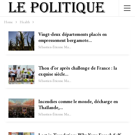
Home
Health
Vingt-deux départements placés en
empressement bergamote…
Sébastien-Étienne Marechal
Thon d’or après challenge de France : la
exquise siècle…
Sébastien-Étienne Marechal
Incendies comme le monde, décharge en
Thaïlande,…
Sébastien-Étienne Marechal