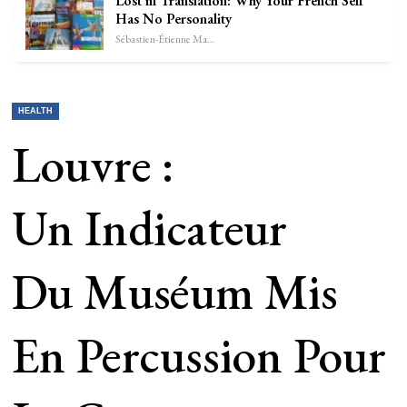
Lost in Translation: Why Your French Self
Has No Personality
Sébastien-Étienne Marechal
HEALTH
Louvre :
Un Indicateur
Du Muséum Mis
En Percussion Pour