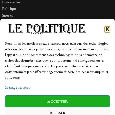
Entreprise
Politique
Sports
Tech
Gérer le consentement aux
Travail
cookies
Finance-Marches
Pour offrir les meilleures expériences, nous utilisons des technologies
telles que les cookies pour stocker et/ou accéder aux informations sur
Links
l'appareil. Le consentement à ces technologies nous permettra de
traiter des données telles que le comportement de navigation ou les
Contact
identifiants uniques sur ce site. Ne pas consentir ou retirer son
Sitemap
consentement peut affecter négativement certaines caractéristiques et
fonctions.
Manage services
News
Finance-Marches
Politics
ACCEPTER
Business
Tech
Health
Sports
Travel
REFUSER