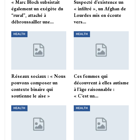
« Marc Bloch subsistait
Suspecté d’existence un
également un exégète du
« infiltré », un Afghan de
“rural”, attaché à
Lourdes mis en écoute
débroussailler une…
vers…
HEALTH
HEALTH
Réseaux sociaux : « Nous
Ces femmes qui
pouvons composer un
découvrent à elles autisme
contexte binaire qui
à l’âge raisonnable :
soutienne le aise »
« C’est un…
HEALTH
HEALTH